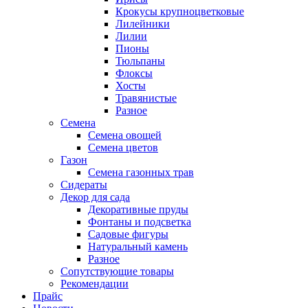
Крокусы крупноцветковые
Лилейники
Лилии
Пионы
Тюльпаны
Флоксы
Хосты
Травянистые
Разное
Семена
Семена овощей
Семена цветов
Газон
Семена газонных трав
Сидераты
Декор для сада
Декоративные пруды
Фонтаны и подсветка
Садовые фигуры
Натуральный камень
Разное
Сопутствующие товары
Рекомендации
Прайс