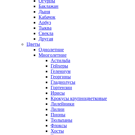
Огурцы
Баклажан
Дыня
Кабачок
Арбуз
Тыква
Свекла
Другая
Цветы
Однолетние
Многолетние
Астильба
Гейхеры
Гелениум
Георгины
Гладиолусы
Гортензии
Ирисы
Крокусы крупноцветковые
Лилейники
Лилии
Пионы
Тюльпаны
Флоксы
Хосты