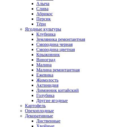
Алыча
Слива
Абрикос
Персик
Тёрн
Ягодные культуры
Клубника
Земляника ремонтантная
Смородина черная
Смородина цветная
Крыжовник
Виноград
Малина
Малина ремонтантная
Ежевика
Жимолость
Актинидия
Лимонник китайский
Голубика
Другие ягодные
Картофель
Орехоплодные
Декоративные
Лиственные
Хвойные