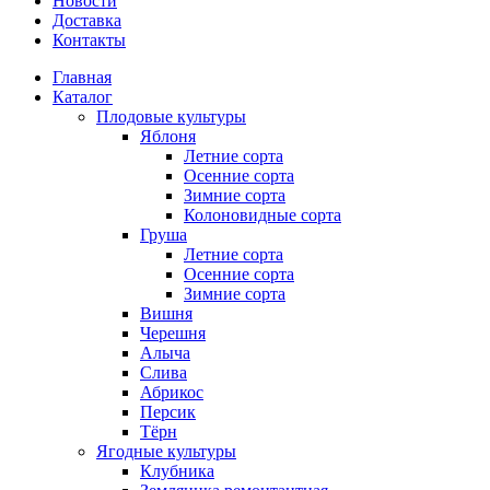
Новости
Доставка
Контакты
Главная
Каталог
Плодовые культуры
Яблоня
Летние сорта
Осенние сорта
Зимние сорта
Колоновидные сорта
Груша
Летние сорта
Осенние сорта
Зимние сорта
Вишня
Черешня
Алыча
Слива
Абрикос
Персик
Тёрн
Ягодные культуры
Клубника