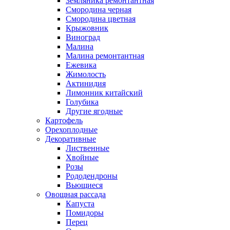
Земляника ремонтантная
Смородина черная
Смородина цветная
Крыжовник
Виноград
Малина
Малина ремонтантная
Ежевика
Жимолость
Актинидия
Лимонник китайский
Голубика
Другие ягодные
Картофель
Орехоплодные
Декоративные
Лиственные
Хвойные
Розы
Рододендроны
Вьющиеся
Овощная рассада
Капуста
Помидоры
Перец