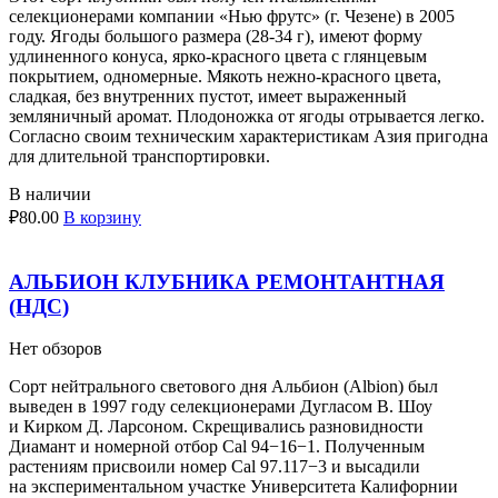
селекционерами компании «Нью фрутс» (г. Чезене) в 2005
году. Ягоды большого размера (28-34 г), имеют форму
удлиненного конуса, ярко-красного цвета с глянцевым
покрытием, одномерные. Мякоть нежно-красного цвета,
сладкая, без внутренних пустот, имеет выраженный
земляничный аромат. Плодоножка от ягоды отрывается легко.
Согласно своим техническим характеристикам Азия пригодна
для длительной транспортировки.
В наличии
₽
80.00
В корзину
АЛЬБИОН КЛУБНИКА РЕМОНТАНТНАЯ
(НДС)
Нет обзоров
Сорт нейтрального светового дня Альбион (Albion) был
выведен в 1997 году селекционерами Дугласом В. Шоу
и Кирком Д. Ларсоном. Скрещивались разновидности
Диамант и номерной отбор Cal 94−16−1. Полученным
растениям присвоили номер Cal 97.117−3 и высадили
на экспериментальном участке Университета Калифорнии