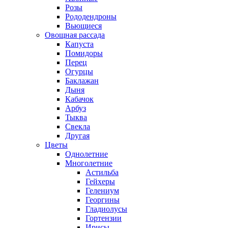
Розы
Рододендроны
Вьющиеся
Овощная рассада
Капуста
Помидоры
Перец
Огурцы
Баклажан
Дыня
Кабачок
Арбуз
Тыква
Свекла
Другая
Цветы
Однолетние
Многолетние
Астильба
Гейхеры
Гелениум
Георгины
Гладиолусы
Гортензии
Ирисы