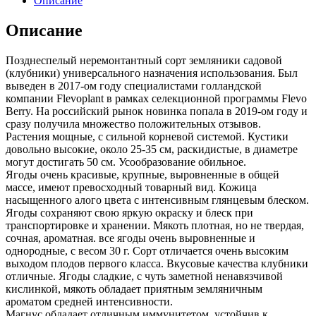
Описание
Описание
Позднеспелый неремонтантный сорт земляники садовой
(клубники) универсального назначения использования. Был
выведен в 2017-ом году специалистами голландской
компании Flevoplant в рамках селекционной программы Flevo
Berry. На российский рынок новинка попала в 2019-ом году и
сразу получила множество положительных отзывов.
Растения мощные, с сильной корневой системой. Кустики
довольно высокие, около 25-35 см, раскидистые, в диаметре
могут достигать 50 см. Усообразование обильное.
Ягоды очень красивые, крупные, выровненные в общей
массе, имеют превосходный товарный вид. Кожица
насыщенного алого цвета с интенсивным глянцевым блеском.
Ягоды сохраняют свою яркую окраску и блеск при
транспортировке и хранении. Мякоть плотная, но не твердая,
сочная, ароматная. все ягоды очень выровненные и
однородные, с весом 30 г. Сорт отличается очень высоким
выходом плодов первого класса. Вкусовые качества клубники
отличные. Ягоды сладкие, с чуть заметной ненавязчивой
кислинкой, мякоть обладает приятным земляничным
ароматом средней интенсивности.
Магнус обладает отличным иммунитетом, устойчив к