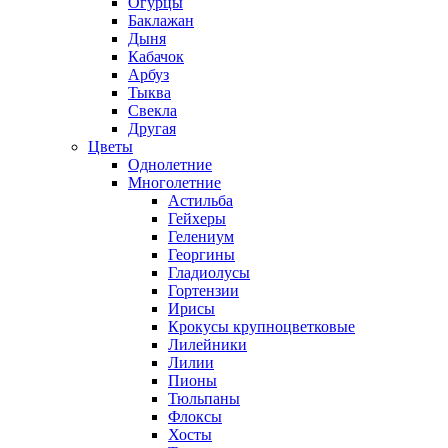
Огурцы
Баклажан
Дыня
Кабачок
Арбуз
Тыква
Свекла
Другая
Цветы
Однолетние
Многолетние
Астильба
Гейхеры
Гелениум
Георгины
Гладиолусы
Гортензии
Ирисы
Крокусы крупноцветковые
Лилейники
Лилии
Пионы
Тюльпаны
Флоксы
Хосты