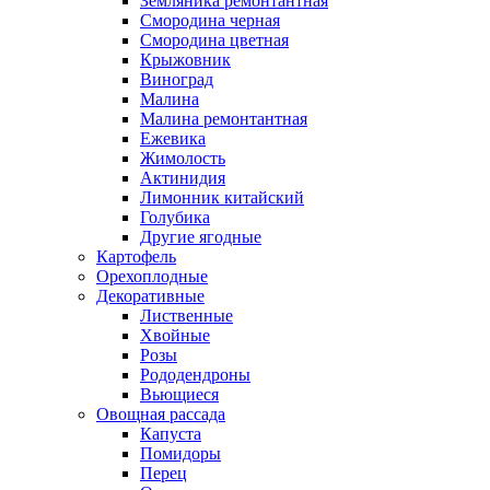
Земляника ремонтантная
Смородина черная
Смородина цветная
Крыжовник
Виноград
Малина
Малина ремонтантная
Ежевика
Жимолость
Актинидия
Лимонник китайский
Голубика
Другие ягодные
Картофель
Орехоплодные
Декоративные
Лиственные
Хвойные
Розы
Рододендроны
Вьющиеся
Овощная рассада
Капуста
Помидоры
Перец