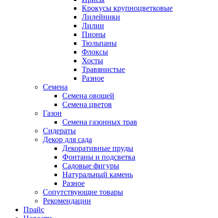
Крокусы крупноцветковые
Лилейники
Лилии
Пионы
Тюльпаны
Флоксы
Хосты
Травянистые
Разное
Семена
Семена овощей
Семена цветов
Газон
Семена газонных трав
Сидераты
Декор для сада
Декоративные пруды
Фонтаны и подсветка
Садовые фигуры
Натуральный камень
Разное
Сопутствующие товары
Рекомендации
Прайс