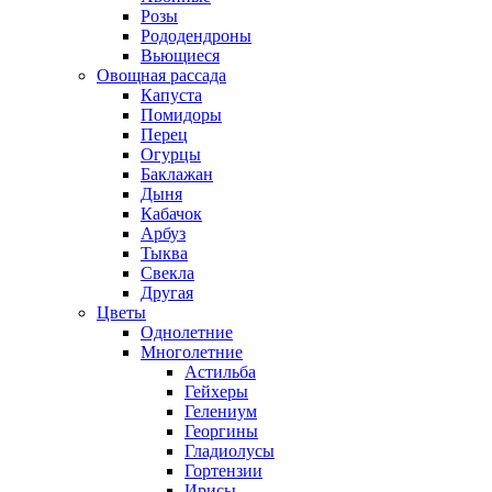
Розы
Рододендроны
Вьющиеся
Овощная рассада
Капуста
Помидоры
Перец
Огурцы
Баклажан
Дыня
Кабачок
Арбуз
Тыква
Свекла
Другая
Цветы
Однолетние
Многолетние
Астильба
Гейхеры
Гелениум
Георгины
Гладиолусы
Гортензии
Ирисы