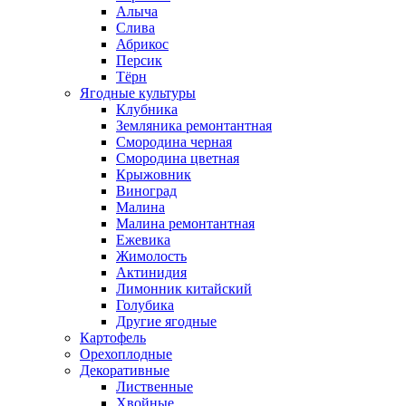
Алыча
Слива
Абрикос
Персик
Тёрн
Ягодные культуры
Клубника
Земляника ремонтантная
Смородина черная
Смородина цветная
Крыжовник
Виноград
Малина
Малина ремонтантная
Ежевика
Жимолость
Актинидия
Лимонник китайский
Голубика
Другие ягодные
Картофель
Орехоплодные
Декоративные
Лиственные
Хвойные