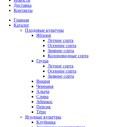
Новости
Доставка
Контакты
Главная
Каталог
Плодовые культуры
Яблоня
Летние сорта
Осенние сорта
Зимние сорта
Колоновидные сорта
Груша
Летние сорта
Осенние сорта
Зимние сорта
Вишня
Черешня
Алыча
Слива
Абрикос
Персик
Тёрн
Ягодные культуры
Клубника