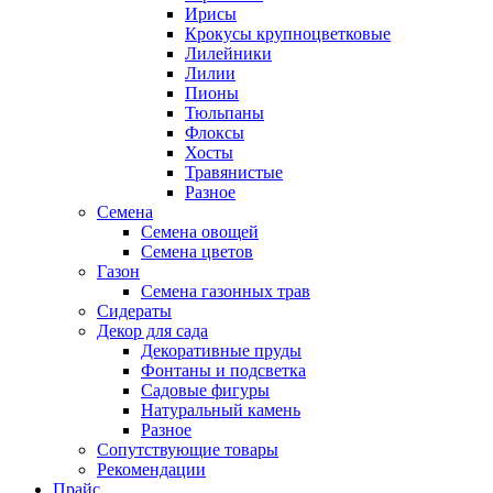
Ирисы
Крокусы крупноцветковые
Лилейники
Лилии
Пионы
Тюльпаны
Флоксы
Хосты
Травянистые
Разное
Семена
Семена овощей
Семена цветов
Газон
Семена газонных трав
Сидераты
Декор для сада
Декоративные пруды
Фонтаны и подсветка
Садовые фигуры
Натуральный камень
Разное
Сопутствующие товары
Рекомендации
Прайс