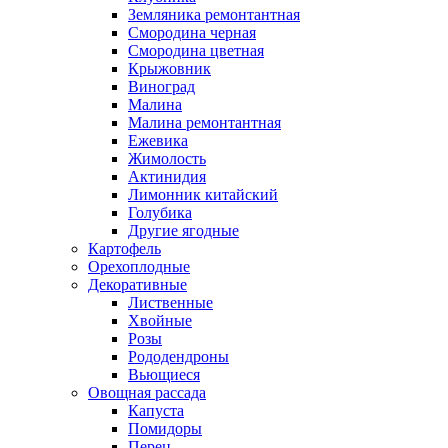
Земляника ремонтантная
Смородина черная
Смородина цветная
Крыжовник
Виноград
Малина
Малина ремонтантная
Ежевика
Жимолость
Актинидия
Лимонник китайский
Голубика
Другие ягодные
Картофель
Орехоплодные
Декоративные
Лиственные
Хвойные
Розы
Рододендроны
Вьющиеся
Овощная рассада
Капуста
Помидоры
Перец