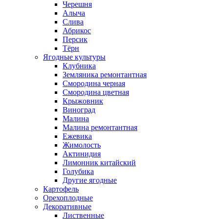
Черешня
Алыча
Слива
Абрикос
Персик
Тёрн
Ягодные культуры
Клубника
Земляника ремонтантная
Смородина черная
Смородина цветная
Крыжовник
Виноград
Малина
Малина ремонтантная
Ежевика
Жимолость
Актинидия
Лимонник китайский
Голубика
Другие ягодные
Картофель
Орехоплодные
Декоративные
Лиственные