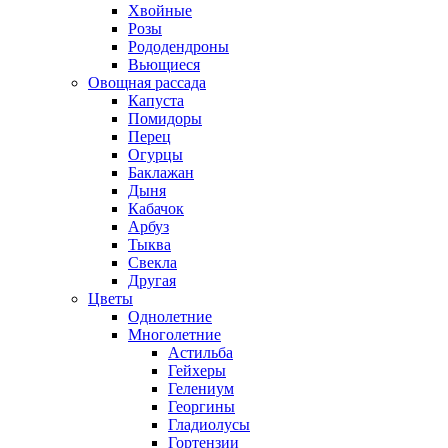
Хвойные
Розы
Рододендроны
Вьющиеся
Овощная рассада
Капуста
Помидоры
Перец
Огурцы
Баклажан
Дыня
Кабачок
Арбуз
Тыква
Свекла
Другая
Цветы
Однолетние
Многолетние
Астильба
Гейхеры
Гелениум
Георгины
Гладиолусы
Гортензии