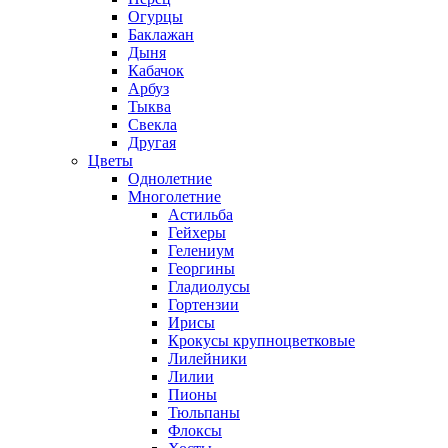
Огурцы
Баклажан
Дыня
Кабачок
Арбуз
Тыква
Свекла
Другая
Цветы
Однолетние
Многолетние
Астильба
Гейхеры
Гелениум
Георгины
Гладиолусы
Гортензии
Ирисы
Крокусы крупноцветковые
Лилейники
Лилии
Пионы
Тюльпаны
Флоксы