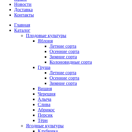
Новости
Доставка
Контакты
Главная
Каталог
Плодовые культуры
Яблоня
Летние сорта
Осенние сорта
Зимние сорта
Колоновидные сорта
Груша
Летние сорта
Осенние сорта
Зимние сорта
Вишня
Черешня
Алыча
Слива
Абрикос
Персик
Тёрн
Ягодные культуры
Клубника