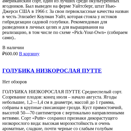
американский сорт, один из лучших среди окультуренных
ягодников. Был выведен на ферме Уайтсберг, штат Нью-
Джерси США в 1966 г. За свои первоклассные качества назван
в честь Элизабет Коулман Уайт, которая стояла у истоков
гибридизации садовой голубики. Рекомендован для
разведения в личных целях и для выращивания на
реализацию, в том числе по схеме «Pick-Your-Own» (собираем
сами)..
В наличии
₽
600.00
В корзину
ГОЛУБИКА НИЗКОРОСЛАЯ ПУТТЕ
Нет обзоров
ГОЛУБИКА НИЗКОРОСЛАЯ ПУТТЕ Среднеспелый сорт.
Созревание плодов: конец июля – начало августа. Ягоды
небольшие, 1,2—1,4 см в диаметре, массой до 1 грамма,
собраны в крупные свисающие грозди. Куст прямостоячий,
высотой 50—70 сантиметров с вертикально направленными
ветвями. Сорт «Putte» сохранил признаки дикорастущего
низкорослого вида: высокая морозостойкость и очень
ароматные, сладкие, почти черные со слабым голубым