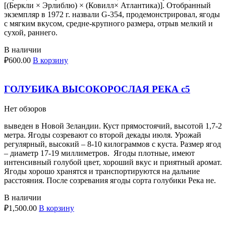
[(Беркли × Эрлиблю) × (Ковилл× Атлантика)]. Отобранный
экземпляр в 1972 г. назвали G-354, продемонстрировал, ягоды
с мягким вкусом, средне-крупного размера, отрыв мелкий и
сухой, раннего.
В наличии
₽
600.00
В корзину
ГОЛУБИКА ВЫСОКОРОСЛАЯ РЕКА с5
Нет обзоров
выведен в Новой Зеландии. Куст прямостоячий, высотой 1,7-2
метра. Ягоды созревают со второй декады июля. Урожай
регулярный, высокий – 8-10 килограммов с куста. Размер ягод
– диаметр 17-19 миллиметров. Ягоды плотные, имеют
интенсивный голубой цвет, хороший вкус и приятный аромат.
Ягоды хорошо хранятся и транспортируются на дальние
расстояния. После созревания ягоды сорта голубики Река не.
В наличии
₽
1,500.00
В корзину