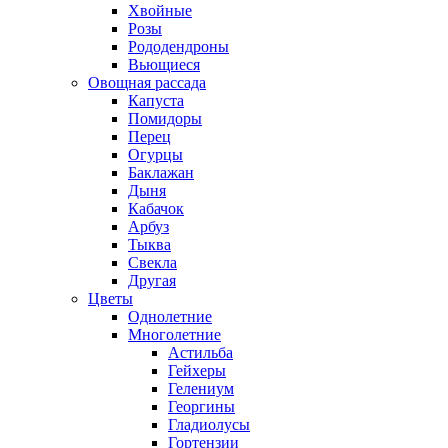
Хвойные
Розы
Рододендроны
Вьющиеся
Овощная рассада
Капуста
Помидоры
Перец
Огурцы
Баклажан
Дыня
Кабачок
Арбуз
Тыква
Свекла
Другая
Цветы
Однолетние
Многолетние
Астильба
Гейхеры
Гелениум
Георгины
Гладиолусы
Гортензии