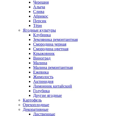
Черешня
Алыча
Слива
Абрикос
Персик
Тёрн
Ягодные культуры
Клубника
Земляника ремонтантная
Смородина черная
Смородина цветная
Крыжовник
Виноград
Малина
Малина ремонтантная
Ежевика
Жимолость
Актинидия
Лимонник китайский
Голубика
Другие ягодные
Картофель
Орехоплодные
Декоративные
Лиственные