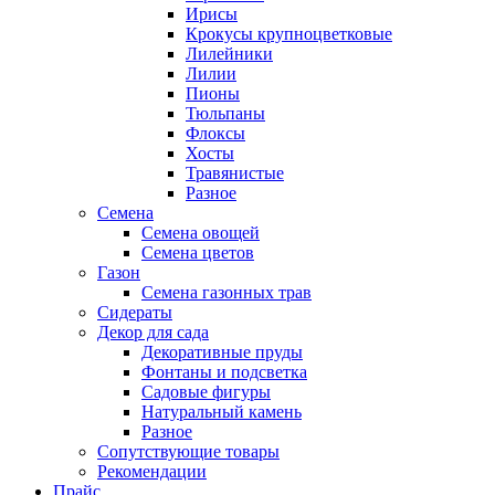
Ирисы
Крокусы крупноцветковые
Лилейники
Лилии
Пионы
Тюльпаны
Флоксы
Хосты
Травянистые
Разное
Семена
Семена овощей
Семена цветов
Газон
Семена газонных трав
Сидераты
Декор для сада
Декоративные пруды
Фонтаны и подсветка
Садовые фигуры
Натуральный камень
Разное
Сопутствующие товары
Рекомендации
Прайс