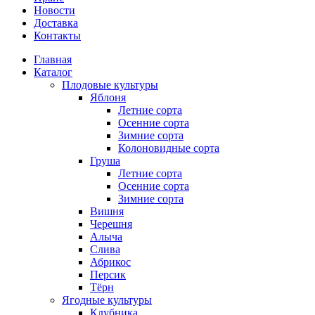
Новости
Доставка
Контакты
Главная
Каталог
Плодовые культуры
Яблоня
Летние сорта
Осенние сорта
Зимние сорта
Колоновидные сорта
Груша
Летние сорта
Осенние сорта
Зимние сорта
Вишня
Черешня
Алыча
Слива
Абрикос
Персик
Тёрн
Ягодные культуры
Клубника