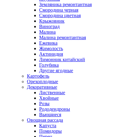
Земляника ремонтантная
Смородина черная
Смородина цветная
Крыжовник
Виноград
Малина
Малина ремонтантная
Ежевика
Жимолость
Актинидия
Лимонник китайский
Голубика
Другие ягодные
Картофель
Орехоплодные
Декоративные
Лиственные
Хвойные
Розы
Рододендроны
Вьющиеся
Овощная рассада
Капуста
Помидоры
Перец