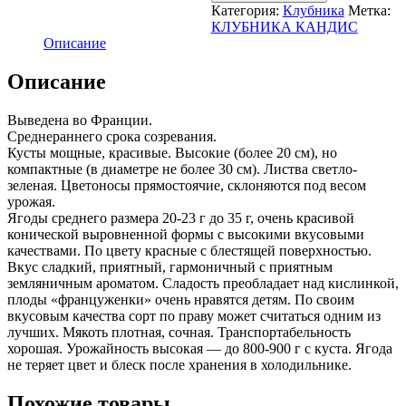
Категория:
Клубника
Метка:
КЛУБНИКА КАНДИС
Описание
Описание
Выведена во Франции.
Среднераннего срока созревания.
Кусты мощные, красивые. Высокие (более 20 см), но
компактные (в диаметре не более 30 см). Листва светло-
зеленая. Цветоносы прямостоячие, склоняются под весом
урожая.
Ягоды среднего размера 20-23 г до 35 г, очень красивой
конической выровненной формы с высокими вкусовыми
качествами. По цвету красные с блестящей поверхностью.
Вкус сладкий, приятный, гармоничный с приятным
земляничным ароматом. Сладость преобладает над кислинкой,
плоды «француженки» очень нравятся детям. По своим
вкусовым качества сорт по праву может считаться одним из
лучших. Мякоть плотная, сочная. Транспортабельность
хорошая. Урожайность высокая — до 800-900 г с куста. Ягода
не теряет цвет и блеск после хранения в холодильнике.
Похожие товары