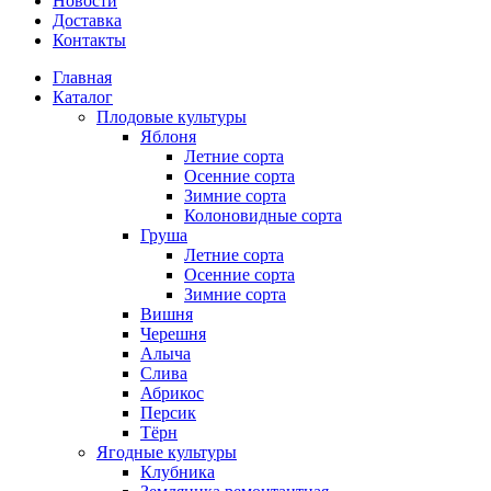
Новости
Доставка
Контакты
Главная
Каталог
Плодовые культуры
Яблоня
Летние сорта
Осенние сорта
Зимние сорта
Колоновидные сорта
Груша
Летние сорта
Осенние сорта
Зимние сорта
Вишня
Черешня
Алыча
Слива
Абрикос
Персик
Тёрн
Ягодные культуры
Клубника