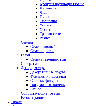
Крокусы крупноцветковые
Лилейники
Лилии
Пионы
Тюльпаны
Флоксы
Хосты
Травянистые
Разное
Семена
Семена овощей
Семена цветов
Газон
Семена газонных трав
Сидераты
Декор для сада
Декоративные пруды
Фонтаны и подсветка
Садовые фигуры
Натуральный камень
Разное
Сопутствующие товары
Рекомендации
Прайс