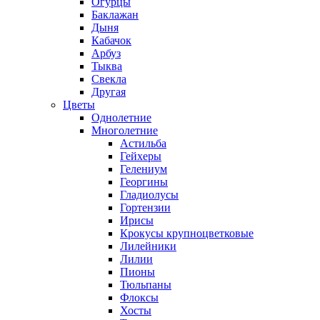
Огурцы
Баклажан
Дыня
Кабачок
Арбуз
Тыква
Свекла
Другая
Цветы
Однолетние
Многолетние
Астильба
Гейхеры
Гелениум
Георгины
Гладиолусы
Гортензии
Ирисы
Крокусы крупноцветковые
Лилейники
Лилии
Пионы
Тюльпаны
Флоксы
Хосты