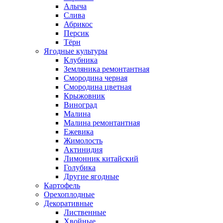
Алыча
Слива
Абрикос
Персик
Тёрн
Ягодные культуры
Клубника
Земляника ремонтантная
Смородина черная
Смородина цветная
Крыжовник
Виноград
Малина
Малина ремонтантная
Ежевика
Жимолость
Актинидия
Лимонник китайский
Голубика
Другие ягодные
Картофель
Орехоплодные
Декоративные
Лиственные
Хвойные