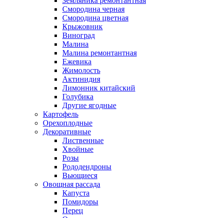
Земляника ремонтантная
Смородина черная
Смородина цветная
Крыжовник
Виноград
Малина
Малина ремонтантная
Ежевика
Жимолость
Актинидия
Лимонник китайский
Голубика
Другие ягодные
Картофель
Орехоплодные
Декоративные
Лиственные
Хвойные
Розы
Рододендроны
Вьющиеся
Овощная рассада
Капуста
Помидоры
Перец