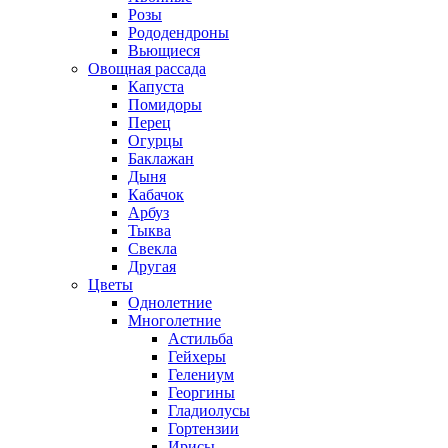
Розы
Рододендроны
Вьющиеся
Овощная рассада
Капуста
Помидоры
Перец
Огурцы
Баклажан
Дыня
Кабачок
Арбуз
Тыква
Свекла
Другая
Цветы
Однолетние
Многолетние
Астильба
Гейхеры
Гелениум
Георгины
Гладиолусы
Гортензии
Ирисы