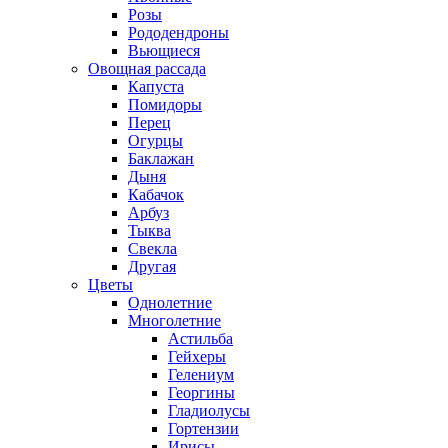
Розы
Рододендроны
Вьющиеся
Овощная рассада
Капуста
Помидоры
Перец
Огурцы
Баклажан
Дыня
Кабачок
Арбуз
Тыква
Свекла
Другая
Цветы
Однолетние
Многолетние
Астильба
Гейхеры
Гелениум
Георгины
Гладиолусы
Гортензии
Ирисы