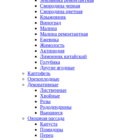
Земляника ремонтантная
Смородина черная
Смородина цветная
Крыжовник
Виноград
Малина
Малина ремонтантная
Ежевика
Жимолость
Актинидия
Лимонник китайский
Голубика
Другие ягодные
Картофель
Орехоплодные
Декоративные
Лиственные
Хвойные
Розы
Рододендроны
Вьющиеся
Овощная рассада
Капуста
Помидоры
Перец