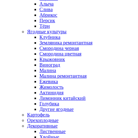
Алыча
Слива
Абрикос
Персик
Тёрн
Ягодные культуры
Клубника
Земляника ремонтантная
Смородина черная
Смородина цветная
Крыжовник
Виноград
Малина
Малина ремонтантная
Ежевика
Жимолость
Актинидия
Лимонник китайский
Голубика
Другие ягодные
Картофель
Орехоплодные
Декоративные
Лиственные
Хвойные