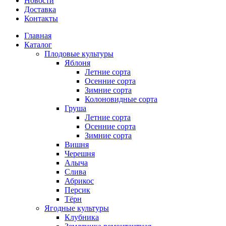
Новости
Доставка
Контакты
Главная
Каталог
Плодовые культуры
Яблоня
Летние сорта
Осенние сорта
Зимние сорта
Колоновидные сорта
Груша
Летние сорта
Осенние сорта
Зимние сорта
Вишня
Черешня
Алыча
Слива
Абрикос
Персик
Тёрн
Ягодные культуры
Клубника