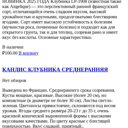
НОВИНКА 2025 ГОДА Клубника LP-1908 (известная также
как Angelique) — это перспективный ранний французский
сорт, отличающийся очень сладким вкусом, высокой
урожайностью и крупными, продолговатыми блестящими
ягодами. Сорт имеет высокую устойчивость к болезням
(мучнистая роса, почвенные болезни) и подходит как для
открытого грунта, так и для теплиц, созревая рано и имеет
вкус без кислоты. Основные характеристики.
В наличии
₽
100.00
В корзину
КАНДИС КЛУБНИКА СРЕДНЕРАННЯЯ
Нет обзоров
Выведена во Франции. Среднераннего срока созревания.
Кусты мощные, красивые. Высокие (более 20 см), но
компактные (в диаметре не более 30 см). Листва светло-
зеленая. Цветоносы прямостоячие, склоняются под весом
урожая. Ягоды среднего размера 20-23 г до 35 г, очень
красивой конической выровненной формы с высокими
вкусовыми качествами. По цвету красные с блестящей
поверхностью. Вкус сладкий, приятный,.