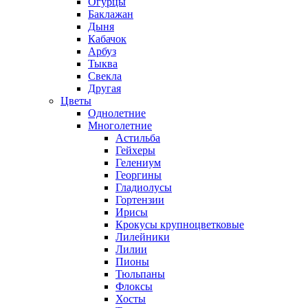
Огурцы
Баклажан
Дыня
Кабачок
Арбуз
Тыква
Свекла
Другая
Цветы
Однолетние
Многолетние
Астильба
Гейхеры
Гелениум
Георгины
Гладиолусы
Гортензии
Ирисы
Крокусы крупноцветковые
Лилейники
Лилии
Пионы
Тюльпаны
Флоксы
Хосты