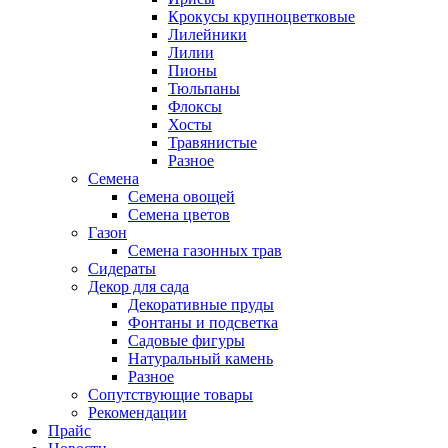
Крокусы крупноцветковые
Лилейники
Лилии
Пионы
Тюльпаны
Флоксы
Хосты
Травянистые
Разное
Семена
Семена овощей
Семена цветов
Газон
Семена газонных трав
Сидераты
Декор для сада
Декоративные пруды
Фонтаны и подсветка
Садовые фигуры
Натуральный камень
Разное
Сопутствующие товары
Рекомендации
Прайс