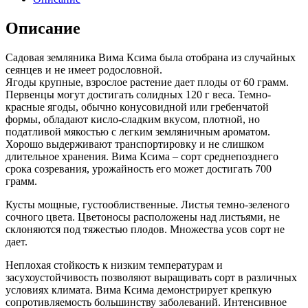
Описание
Садовая земляника Вима Ксима была отобрана из случайных
сеянцев и не имеет родословной.
Ягоды крупные, взрослое растение дает плоды от 60 грамм.
Первенцы могут достигать солидных 120 г веса. Темно-
красные ягоды, обычно конусовидной или гребенчатой
формы, обладают кисло-сладким вкусом, плотной, но
податливой мякостью с легким земляничным ароматом.
Хорошо выдерживают транспортировку и не слишком
длительное хранения. Вима Ксима – сорт среднепозднего
срока созревания, урожайность его может достигать 700
грамм.
Кусты мощные, густооблиственные. Листья темно-зеленого
сочного цвета. Цветоносы расположены над листьями, не
склоняются под тяжестью плодов. Множества усов сорт не
дает.
Неплохая стойкость к низким температурам и
засухоустойчивость позволяют выращивать сорт в различных
условиях климата. Вима Ксима демонстрирует крепкую
сопротивляемость большинству заболеваний. Интенсивное