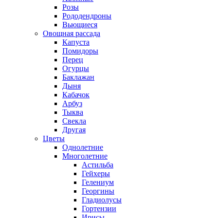
Розы
Рододендроны
Вьющиеся
Овощная рассада
Капуста
Помидоры
Перец
Огурцы
Баклажан
Дыня
Кабачок
Арбуз
Тыква
Свекла
Другая
Цветы
Однолетние
Многолетние
Астильба
Гейхеры
Гелениум
Георгины
Гладиолусы
Гортензии
Ирисы