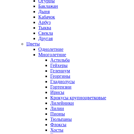
Огурцы
Баклажан
Дыня
Кабачок
Арбуз
Тыква
Свекла
Другая
Цветы
Однолетние
Многолетние
Астильба
Гейхеры
Гелениум
Георгины
Гладиолусы
Гортензии
Ирисы
Крокусы крупноцветковые
Лилейники
Лилии
Пионы
Тюльпаны
Флоксы
Хосты