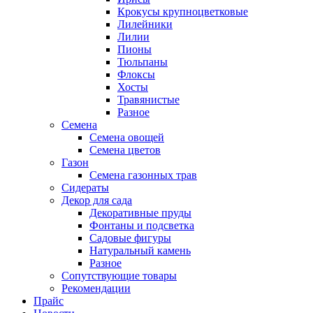
Крокусы крупноцветковые
Лилейники
Лилии
Пионы
Тюльпаны
Флоксы
Хосты
Травянистые
Разное
Семена
Семена овощей
Семена цветов
Газон
Семена газонных трав
Сидераты
Декор для сада
Декоративные пруды
Фонтаны и подсветка
Садовые фигуры
Натуральный камень
Разное
Сопутствующие товары
Рекомендации
Прайс