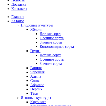
Новости
Доставка
Контакты
Главная
Каталог
Плодовые культуры
Яблоня
Летние сорта
Осенние сорта
Зимние сорта
Колоновидные сорта
Груша
Летние сорта
Осенние сорта
Зимние сорта
Вишня
Черешня
Алыча
Слива
Абрикос
Персик
Тёрн
Ягодные культуры
Клубника