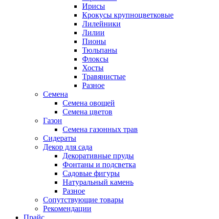
Ирисы
Крокусы крупноцветковые
Лилейники
Лилии
Пионы
Тюльпаны
Флоксы
Хосты
Травянистые
Разное
Семена
Семена овощей
Семена цветов
Газон
Семена газонных трав
Сидераты
Декор для сада
Декоративные пруды
Фонтаны и подсветка
Садовые фигуры
Натуральный камень
Разное
Сопутствующие товары
Рекомендации
Прайс