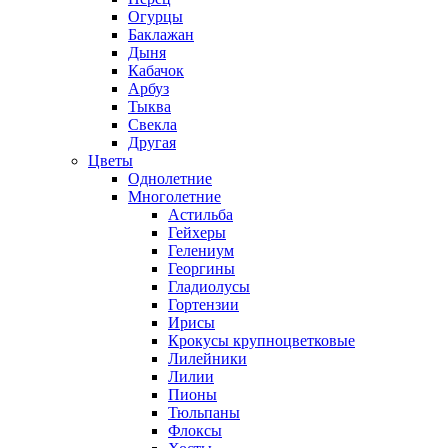
Огурцы
Баклажан
Дыня
Кабачок
Арбуз
Тыква
Свекла
Другая
Цветы
Однолетние
Многолетние
Астильба
Гейхеры
Гелениум
Георгины
Гладиолусы
Гортензии
Ирисы
Крокусы крупноцветковые
Лилейники
Лилии
Пионы
Тюльпаны
Флоксы