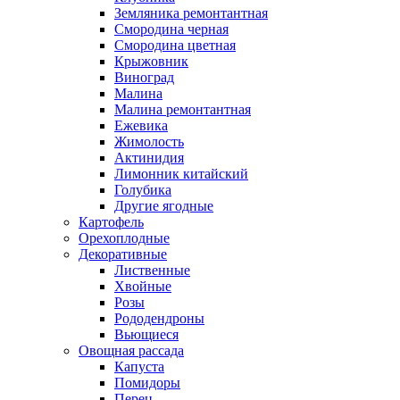
Земляника ремонтантная
Смородина черная
Смородина цветная
Крыжовник
Виноград
Малина
Малина ремонтантная
Ежевика
Жимолость
Актинидия
Лимонник китайский
Голубика
Другие ягодные
Картофель
Орехоплодные
Декоративные
Лиственные
Хвойные
Розы
Рододендроны
Вьющиеся
Овощная рассада
Капуста
Помидоры
Перец