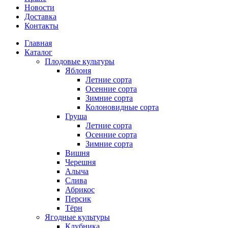
Новости
Доставка
Контакты
Главная
Каталог
Плодовые культуры
Яблоня
Летние сорта
Осенние сорта
Зимние сорта
Колоновидные сорта
Груша
Летние сорта
Осенние сорта
Зимние сорта
Вишня
Черешня
Алыча
Слива
Абрикос
Персик
Тёрн
Ягодные культуры
Клубника