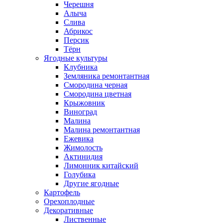
Черешня
Алыча
Слива
Абрикос
Персик
Тёрн
Ягодные культуры
Клубника
Земляника ремонтантная
Смородина черная
Смородина цветная
Крыжовник
Виноград
Малина
Малина ремонтантная
Ежевика
Жимолость
Актинидия
Лимонник китайский
Голубика
Другие ягодные
Картофель
Орехоплодные
Декоративные
Лиственные