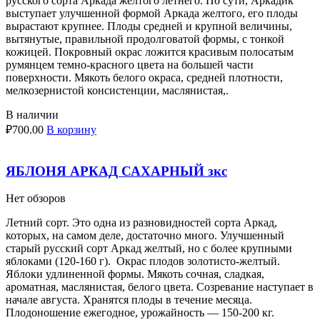
русского сорта Аркада желтого летнего. По сути, Аркадик
выступает улучшенной формой Аркада желтого, его плоды
вырастают крупнее. Плоды средней и крупной величины,
вытянутые, правильной продолговатой формы, с тонкой
кожицей. Покровный окрас ложится красивым полосатым
румянцем темно-красного цвета на большей части
поверхности. Мякоть белого окраса, средней плотности,
мелкозернистой консистенции, маслянистая,.
В наличии
₽
700.00
В корзину
ЯБЛОНЯ АРКАД САХАРНЫЙ зкс
Нет обзоров
Летний сорт. Это одна из разновидностей сорта Аркад,
которых, на самом деле, достаточно много. Улучшенный
старый русский сорт Аркад желтый, но с более крупными
яблоками (120-160 г). Окрас плодов золотисто-желтый.
Яблоки удлиненной формы. Мякоть сочная, сладкая,
ароматная, маслянистая, белого цвета. Созревание наступает в
начале августа. Хранятся плоды в течение месяца.
Плодоношение ежегодное, урожайность — 150-200 кг.