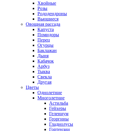
Хвойные
Розы
Рододендроны
Вьющиеся
Овощная рассада
Капуста
Помидоры
Перец
Огурцы
Баклажан
Дыня
Кабачок
Арбуз
Тыква
Свекла
Другая
Цветы
Однолетние
Многолетние
Астильба
Гейхеры
Гелениум
Георгины
Гладиолусы
Гортензии