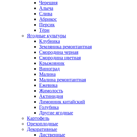
Черешня
Алыча
Слива
Абрикос
Персик
Тёрн
Ягодные культуры
Клубника
Земляника ремонтантная
Смородина черная
Смородина цветная
Крыжовник
Виноград
Малина
Малина ремонтантная
Ежевика
Жимолость
Актинидия
Лимонник китайский
Голубика
Другие ягодные
Картофель
Орехоплодные
Декоративные
Лиственные