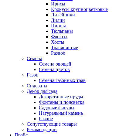
Ирисы
Крокусы крупноцветковые
Лилейники
Лилии
Пионы
Тюльпаны
Флоксы
Хосты
Травянистые
Разное
Семена
Семена овощей
Семена цветов
Газон
Семена газонных трав
Сидераты
Декор для сада
Декоративные пруды
Фонтаны и подсветка
Садовые фигуры
Натуральный камень
Разное
Сопутствующие товары
Рекомендации
Прайс