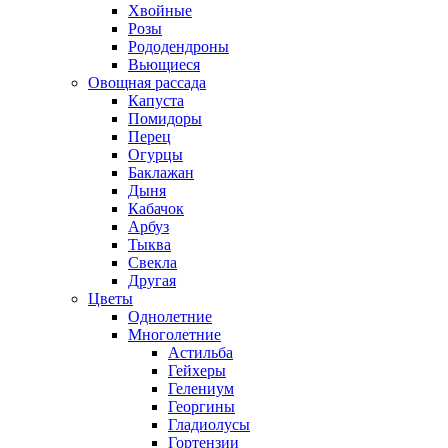
Хвойные
Розы
Рододендроны
Вьющиеся
Овощная рассада
Капуста
Помидоры
Перец
Огурцы
Баклажан
Дыня
Кабачок
Арбуз
Тыква
Свекла
Другая
Цветы
Однолетние
Многолетние
Астильба
Гейхеры
Гелениум
Георгины
Гладиолусы
Гортензии