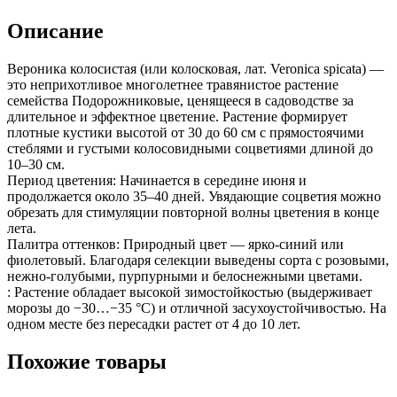
Описание
Вероника колосистая (или колосковая, лат. Veronica spicata) —
это неприхотливое многолетнее травянистое растение
семейства Подорожниковые, ценящееся в садоводстве за
длительное и эффектное цветение. Растение формирует
плотные кустики высотой от 30 до 60 см с прямостоячими
стеблями и густыми колосовидными соцветиями длиной до
10–30 см.
Период цветения: Начинается в середине июня и
продолжается около 35–40 дней. Увядающие соцветия можно
обрезать для стимуляции повторной волны цветения в конце
лета.
Палитра оттенков: Природный цвет — ярко-синий или
фиолетовый. Благодаря селекции выведены сорта с розовыми,
нежно-голубыми, пурпурными и белоснежными цветами.
: Растение обладает высокой зимостойкостью (выдерживает
морозы до −30…−35 °C) и отличной засухоустойчивостью. На
одном месте без пересадки растет от 4 до 10 лет.
Похожие товары