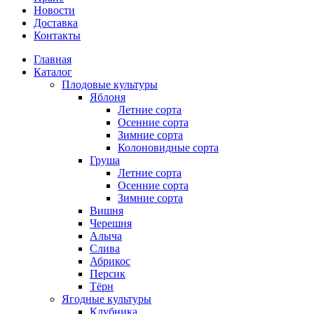
Новости
Доставка
Контакты
Главная
Каталог
Плодовые культуры
Яблоня
Летние сорта
Осенние сорта
Зимние сорта
Колоновидные сорта
Груша
Летние сорта
Осенние сорта
Зимние сорта
Вишня
Черешня
Алыча
Слива
Абрикос
Персик
Тёрн
Ягодные культуры
Клубника