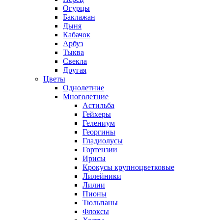
Огурцы
Баклажан
Дыня
Кабачок
Арбуз
Тыква
Свекла
Другая
Цветы
Однолетние
Многолетние
Астильба
Гейхеры
Гелениум
Георгины
Гладиолусы
Гортензии
Ирисы
Крокусы крупноцветковые
Лилейники
Лилии
Пионы
Тюльпаны
Флоксы