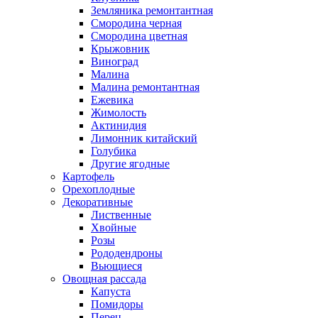
Земляника ремонтантная
Смородина черная
Смородина цветная
Крыжовник
Виноград
Малина
Малина ремонтантная
Ежевика
Жимолость
Актинидия
Лимонник китайский
Голубика
Другие ягодные
Картофель
Орехоплодные
Декоративные
Лиственные
Хвойные
Розы
Рододендроны
Вьющиеся
Овощная рассада
Капуста
Помидоры
Перец