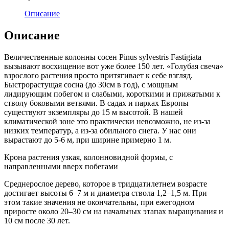
Описание
Описание
Величественные колонны сосен Pinus sylvestris Fastigiata
вызывают восхищение вот уже более 150 лет. «Голубая свеча»
взрослого растения просто притягивает к себе взгляд.
Быстрорастущая сосна (до 30см в год), с мощным
лидирующим побегом и слабыми, короткими и прижатыми к
стволу боковыми ветвями. В садах и парках Европы
существуют экземпляры до 15 м высотой. В нашей
климатической зоне это практически невозможно, не из-за
низких температур, а из-за обильного снега. У нас они
вырастают до 5-6 м, при ширине примерно 1 м.
Крона растения узкая, колонновидной формы, с
направленными вверх побегами
Среднерослое дерево, которое в тридцатилетнем возрасте
достигает высоты 6–7 м и диаметра ствола 1,2–1,5 м. При
этом такие значения не окончательны, при ежегодном
приросте около 20–30 см на начальных этапах выращивания и
10 см после 30 лет.