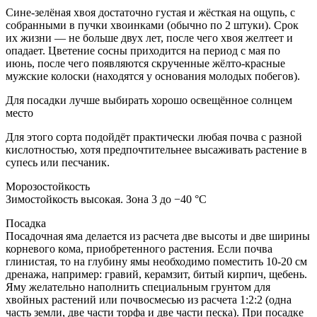
Сине-зелёная хвоя достаточно густая и жёсткая на ощупь, с
собранными в пучки хвоинками (обычно по 2 штуки). Срок
их жизни — не больше двух лет, после чего хвоя желтеет и
опадает. Цветение сосны приходится на период с мая по
июнь, после чего появляются скрученные жёлто-красные
мужские колоски (находятся у основания молодых побегов).
Для посадки лучше выбирать хорошо освещённое солнцем
место
Для этого сорта подойдёт практически любая почва с разной
кислотностью, хотя предпочтительнее высаживать растение в
супесь или песчаник.
Морозостойкость
Зимостойкость высокая. Зона 3 до −40 °C
Посадка
Посадочная яма делается из расчета две высоты и две ширины
корневого кома, приобретенного растения. Если почва
глинистая, то на глубину ямы необходимо поместить 10-20 см
дренажа, например: гравий, керамзит, битый кирпич, щебень.
Яму желательно наполнить специальным грунтом для
хвойных растений или почвосмесью из расчета 1:2:2 (одна
часть земли, две части торфа и две части песка). При посадке