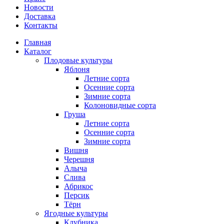
Новости
Доставка
Контакты
Главная
Каталог
Плодовые культуры
Яблоня
Летние сорта
Осенние сорта
Зимние сорта
Колоновидные сорта
Груша
Летние сорта
Осенние сорта
Зимние сорта
Вишня
Черешня
Алыча
Слива
Абрикос
Персик
Тёрн
Ягодные культуры
Клубника