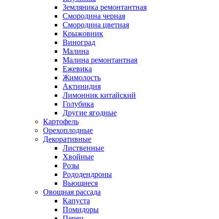
Земляника ремонтантная
Смородина черная
Смородина цветная
Крыжовник
Виноград
Малина
Малина ремонтантная
Ежевика
Жимолость
Актинидия
Лимонник китайский
Голубика
Другие ягодные
Картофель
Орехоплодные
Декоративные
Лиственные
Хвойные
Розы
Рододендроны
Вьющиеся
Овощная рассада
Капуста
Помидоры
Перец