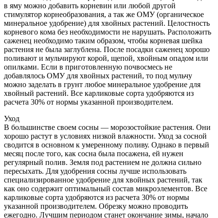
в яму можно добавить корневин или любой другой
стимулятор корнеобразования, а так же ОМУ (органическое
минеральное удобрение) для хвойных растений. Целостность
корневого кома без необходимости не нарушать. Расположить
саженец необходимо таким образом, чтобы корневая шейка
растения не была заглублена. После посадки саженец хорошо
поливают и мульчируют корой, щепой, хвойным опадом или
опилками. Если в приготовленную почвосмесь не
добавлялось ОМУ для хвойных растений, то под мульчу
можно заделать в грунт любое минеральное удобрение для
хвойный растений. Все карликовые сорта удобряются из
расчета 30% от нормы указанной производителем.
Уход
В большинстве своем сосны — морозостойкие растения. Они
хорошо растут в условиях низкой влажности. Уход за сосной
сводится в основном к умеренному поливу. Однако в первый
месяц после того, как сосна была посажена, ей нужен
регулярный полив. Земля под растением не должна сильно
пересыхать. Для удобрения сосны лучше использовать
специализированное удобрение для хвойных растений, так
как оно содержит оптимальный состав микроэлементов. Все
карликовые сорта удобряются из расчета 30% от нормы
указанной производителем. Обрезку можно проводить
ежегодно. Лучшим периодом станет окончание зимы, начало