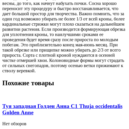
весны, до того, как начнут набухать почки. Сосна хорошо
переносит эту процедуру и быстро восстанавливается, что
дает большой простор для творчества. Важно помнить, что за
один год возможно убирать не более 1/3 от всей кроны, более
кардинальные стрижки могут плохо сказаться на дальнейшем
развитии растения. Если производится формирующая обрезка
для уплотнения кроны, то наилучшими сроками ее
проведения будет время сразу после прироста по молодым
побегам. Это приблизительно конец мая-июнь месяц. При
такой обрезке или прищипке можно убирать до 2/3 от всего
прироста. Сорта с плотной кроной нуждаются в осенней
чистке отмершей хвои. Колоновидные формы могут страдать
от сильных снегопадов, поэтому осенью ветки прижимают к
стволу веревкой.
Похожие товары
Туя западная Голден Анна С1 Thuja occidentalis
Golden Anne
Нет обзоров