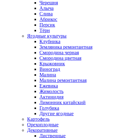
Черешня
Алыча
Слива
Абрикос
Персик
Тёрн
Ягодные культуры
Клубника
Земляника ремонтантная
Смородина черная
Смородина цветная
Крыжовник
Виноград
Малина
Малина ремонтантная
Ежевика
Жимолость
Актинидия
Лимонник китайский
Голубика
Другие ягодные
Картофель
Орехоплодные
Декоративные
Лиственные