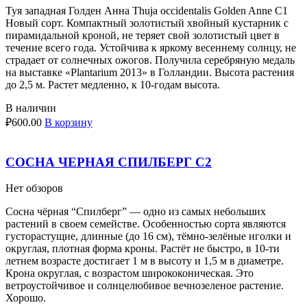
Туя западная Голден Анна Thuja occidentalis Golden Anne С1
Новый сорт. Компактный золотистый хвойный кустарник с
пирамидальной кроной, не теряет свой золотистый цвет в
течение всего года. Устойчива к яркому весеннему солнцу, не
страдает от солнечных ожогов. Получила серебряную медаль
на выставке «Plantarium 2013» в Голландии. Высота растения
до 2,5 м. Растет медленно, к 10-годам высота.
В наличии
₽
600.00
В корзину
СОСНА ЧЕРНАЯ СПИЛБЕРГ С2
Нет обзоров
Сосна чёрная “Спилберг” — одно из самых небольших
растений в своем семействе. Особенностью сорта являются
густорастущие, длинные (до 16 см), тёмно-зелёные иголки и
округлая, плотная форма кроны. Растёт не быстро, в 10-ти
летнем возрасте достигает 1 м в высоту и 1,5 м в диаметре.
Крона округлая, с возрастом ширококоническая. Это
ветроустойчивое и солнцелюбивое вечнозеленое растение.
Хорошо.