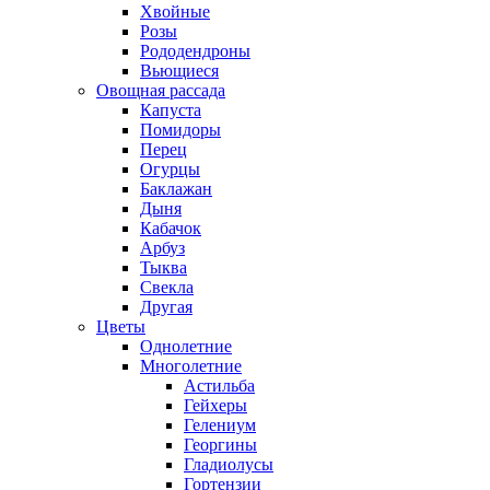
Хвойные
Розы
Рододендроны
Вьющиеся
Овощная рассада
Капуста
Помидоры
Перец
Огурцы
Баклажан
Дыня
Кабачок
Арбуз
Тыква
Свекла
Другая
Цветы
Однолетние
Многолетние
Астильба
Гейхеры
Гелениум
Георгины
Гладиолусы
Гортензии