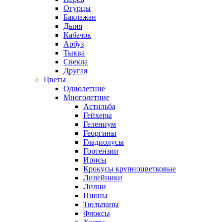
Огурцы
Баклажан
Дыня
Кабачок
Арбуз
Тыква
Свекла
Другая
Цветы
Однолетние
Многолетние
Астильба
Гейхеры
Гелениум
Георгины
Гладиолусы
Гортензии
Ирисы
Крокусы крупноцветковые
Лилейники
Лилии
Пионы
Тюльпаны
Флоксы