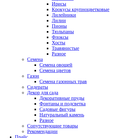
Ирисы
Крокусы крупноцветковые
Лилейники
Лилии
Пионы
Тюльпаны
Флоксы
Хосты
Травянистые
Разное
Семена
Семена овощей
Семена цветов
Газон
Семена газонных трав
Сидераты
Декор для сада
Декоративные пруды
Фонтаны и подсветка
Садовые фигуры
Натуральный камень
Разное
Сопутствующие товары
Рекомендации
Прайс