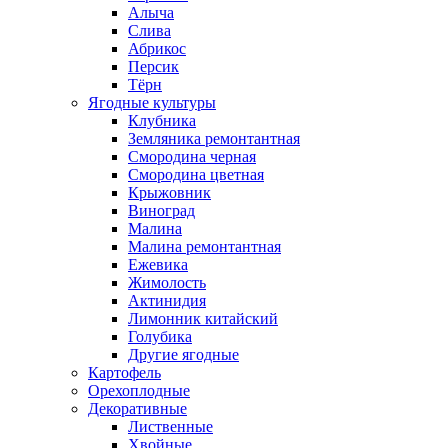
Алыча
Слива
Абрикос
Персик
Тёрн
Ягодные культуры
Клубника
Земляника ремонтантная
Смородина черная
Смородина цветная
Крыжовник
Виноград
Малина
Малина ремонтантная
Ежевика
Жимолость
Актинидия
Лимонник китайский
Голубика
Другие ягодные
Картофель
Орехоплодные
Декоративные
Лиственные
Хвойные