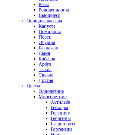
Розы
Рододендроны
Вьющиеся
Овощная рассада
Капуста
Помидоры
Перец
Огурцы
Баклажан
Дыня
Кабачок
Арбуз
Тыква
Свекла
Другая
Цветы
Однолетние
Многолетние
Астильба
Гейхеры
Гелениум
Георгины
Гладиолусы
Гортензии
Ирисы