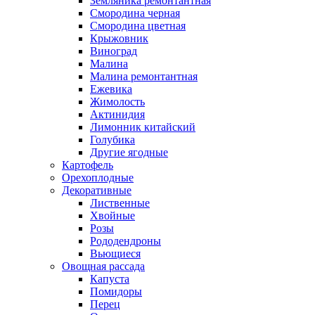
Земляника ремонтантная
Смородина черная
Смородина цветная
Крыжовник
Виноград
Малина
Малина ремонтантная
Ежевика
Жимолость
Актинидия
Лимонник китайский
Голубика
Другие ягодные
Картофель
Орехоплодные
Декоративные
Лиственные
Хвойные
Розы
Рододендроны
Вьющиеся
Овощная рассада
Капуста
Помидоры
Перец