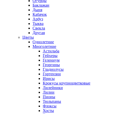
Огурцы
Баклажан
Дыня
Кабачок
Арбуз
Тыква
Свекла
Другая
Цветы
Однолетние
Многолетние
Астильба
Гейхеры
Гелениум
Георгины
Гладиолусы
Гортензии
Ирисы
Крокусы крупноцветковые
Лилейники
Лилии
Пионы
Тюльпаны
Флоксы
Хосты