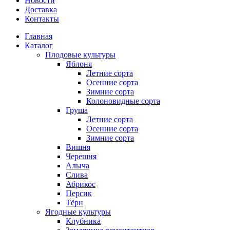
Новости
Доставка
Контакты
Главная
Каталог
Плодовые культуры
Яблоня
Летние сорта
Осенние сорта
Зимние сорта
Колоновидные сорта
Груша
Летние сорта
Осенние сорта
Зимние сорта
Вишня
Черешня
Алыча
Слива
Абрикос
Персик
Тёрн
Ягодные культуры
Клубника