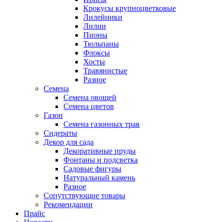
Крокусы крупноцветковые
Лилейники
Лилии
Пионы
Тюльпаны
Флоксы
Хосты
Травянистые
Разное
Семена
Семена овощей
Семена цветов
Газон
Семена газонных трав
Сидераты
Декор для сада
Декоративные пруды
Фонтаны и подсветка
Садовые фигуры
Натуральный камень
Разное
Сопутствующие товары
Рекомендации
Прайс