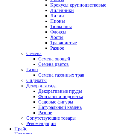
Крокусы крупноцветковые
Лилейники
Лилии
Пионы
Тюльпаны
Флоксы
Хосты
Травянистые
Разное
Семена
Семена овощей
Семена цветов
Газон
Семена газонных трав
Сидераты
Декор для сада
Декоративные пруды
Фонтаны и подсветка
Садовые фигуры
Натуральный камень
Разное
Сопутствующие товары
Рекомендации
Прайс