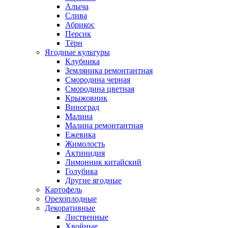
Алыча
Слива
Абрикос
Персик
Тёрн
Ягодные культуры
Клубника
Земляника ремонтантная
Смородина черная
Смородина цветная
Крыжовник
Виноград
Малина
Малина ремонтантная
Ежевика
Жимолость
Актинидия
Лимонник китайский
Голубика
Другие ягодные
Картофель
Орехоплодные
Декоративные
Лиственные
Хвойные