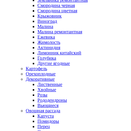
Земляника ремонтантная
Смородина черная
Смородина цветная
Крыжовник
Виноград
Малина
Малина ремонтантная
Ежевика
Жимолость
Актинидия
Лимонник китайский
Голубика
Другие ягодные
Картофель
Орехоплодные
Декоративные
Лиственные
Хвойные
Розы
Рододендроны
Вьющиеся
Овощная рассада
Капуста
Помидоры
Перец