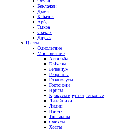
Огурцы
Баклажан
Дыня
Кабачок
Арбуз
Тыква
Свекла
Другая
Цветы
Однолетние
Многолетние
Астильба
Гейхеры
Гелениум
Георгины
Гладиолусы
Гортензии
Ирисы
Крокусы крупноцветковые
Лилейники
Лилии
Пионы
Тюльпаны
Флоксы
Хосты