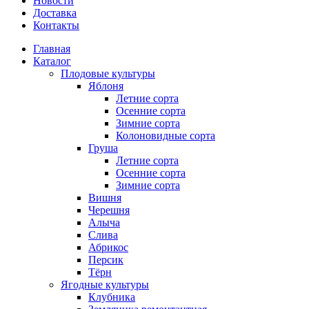
Новости
Доставка
Контакты
Главная
Каталог
Плодовые культуры
Яблоня
Летние сорта
Осенние сорта
Зимние сорта
Колоновидные сорта
Груша
Летние сорта
Осенние сорта
Зимние сорта
Вишня
Черешня
Алыча
Слива
Абрикос
Персик
Тёрн
Ягодные культуры
Клубника