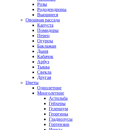
Розы
Рододендроны
Вьющиеся
Овощная рассада
Капуста
Помидоры
Перец
Огурцы
Баклажан
Дыня
Кабачок
Арбуз
Тыква
Свекла
Другая
Цветы
Однолетние
Многолетние
Астильба
Гейхеры
Гелениум
Георгины
Гладиолусы
Гортензии
Ирисы