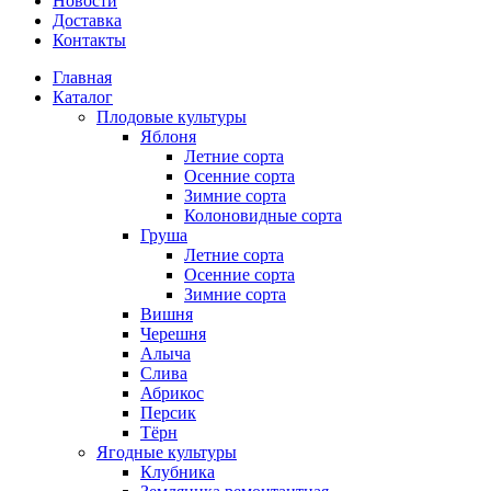
Новости
Доставка
Контакты
Главная
Каталог
Плодовые культуры
Яблоня
Летние сорта
Осенние сорта
Зимние сорта
Колоновидные сорта
Груша
Летние сорта
Осенние сорта
Зимние сорта
Вишня
Черешня
Алыча
Слива
Абрикос
Персик
Тёрн
Ягодные культуры
Клубника