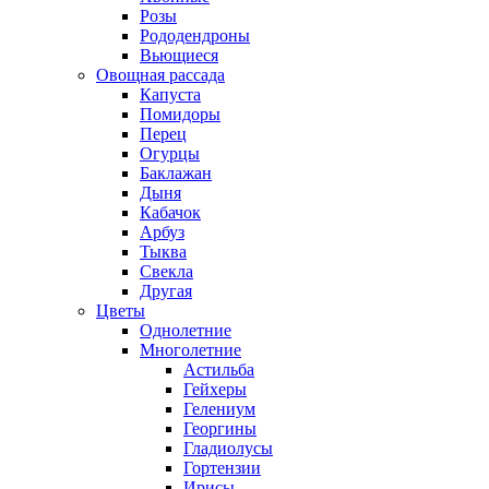
Розы
Рододендроны
Вьющиеся
Овощная рассада
Капуста
Помидоры
Перец
Огурцы
Баклажан
Дыня
Кабачок
Арбуз
Тыква
Свекла
Другая
Цветы
Однолетние
Многолетние
Астильба
Гейхеры
Гелениум
Георгины
Гладиолусы
Гортензии
Ирисы