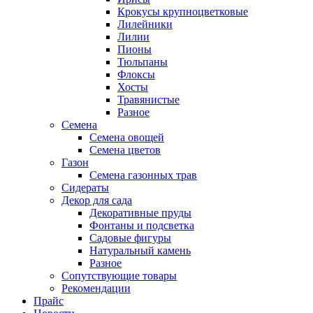
Крокусы крупноцветковые
Лилейники
Лилии
Пионы
Тюльпаны
Флоксы
Хосты
Травянистые
Разное
Семена
Семена овощей
Семена цветов
Газон
Семена газонных трав
Сидераты
Декор для сада
Декоративные пруды
Фонтаны и подсветка
Садовые фигуры
Натуральный камень
Разное
Сопутствующие товары
Рекомендации
Прайс