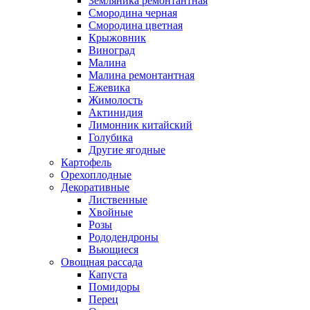
Земляника ремонтантная
Смородина черная
Смородина цветная
Крыжовник
Виноград
Малина
Малина ремонтантная
Ежевика
Жимолость
Актинидия
Лимонник китайский
Голубика
Другие ягодные
Картофель
Орехоплодные
Декоративные
Лиственные
Хвойные
Розы
Рододендроны
Вьющиеся
Овощная рассада
Капуста
Помидоры
Перец