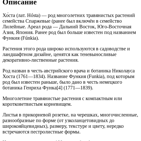
Описание
Хо́ста (лат. Hósta) — род многолетних травянистых растений
семейства Спаржевые (ранее был включён в семейство
Лилейные. Ареал рода — Дальний Восток, Юго-Восточная
Азия, Япония. Ранее род был больше известен под названием
Функия (Fúnkia).
Растения этого рода широко используются в садоводстве и
ландшафтном дизайне, ценятся как теневыносливые
декоративно-лиственные растения.
Род назван в честь австрийского врача и ботаника Николауса
Хоста (1761—1834). Название Функия (Funkia), под которым
род был известен раньше, было дано в честь немецкого
ботаника Генриха Функа[4] (1771—1839).
Многолетние травянистые растения с компактным или
коротковетвистым корневищем.
Листья в прикорневой розетке, на черешках, многочисленные,
разнообразные по форме (от узколанцетовидных до
широкояйцевидных), размеру, текстуре и цвету, нередко
встречаются пестролистные формы.