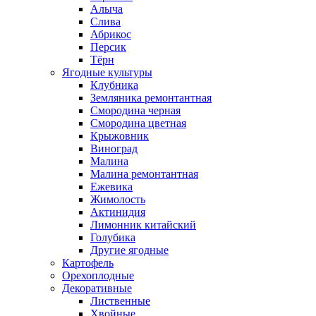
Алыча
Слива
Абрикос
Персик
Тёрн
Ягодные культуры
Клубника
Земляника ремонтантная
Смородина черная
Смородина цветная
Крыжовник
Виноград
Малина
Малина ремонтантная
Ежевика
Жимолость
Актинидия
Лимонник китайский
Голубика
Другие ягодные
Картофель
Орехоплодные
Декоративные
Лиственные
Хвойные