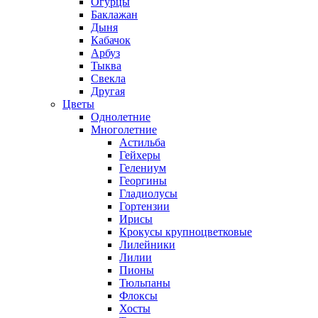
Огурцы
Баклажан
Дыня
Кабачок
Арбуз
Тыква
Свекла
Другая
Цветы
Однолетние
Многолетние
Астильба
Гейхеры
Гелениум
Георгины
Гладиолусы
Гортензии
Ирисы
Крокусы крупноцветковые
Лилейники
Лилии
Пионы
Тюльпаны
Флоксы
Хосты