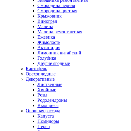
Земляника ремонтантная
Смородина черная
Смородина цветная
Крыжовник
Виноград
Малина
Малина ремонтантная
Ежевика
Жимолость
Актинидия
Лимонник китайский
Голубика
Другие ягодные
Картофель
Орехоплодные
Декоративные
Лиственные
Хвойные
Розы
Рододендроны
Вьющиеся
Овощная рассада
Капуста
Помидоры
Перец