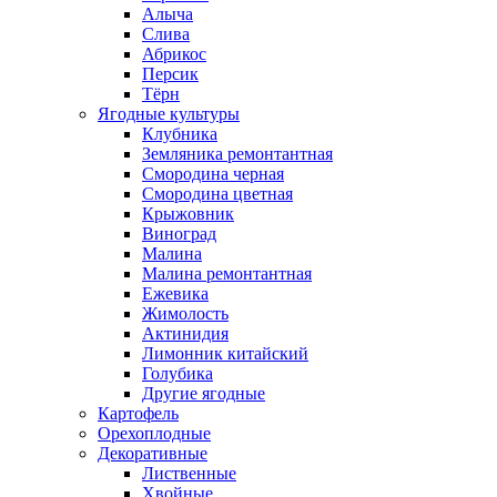
Алыча
Слива
Абрикос
Персик
Тёрн
Ягодные культуры
Клубника
Земляника ремонтантная
Смородина черная
Смородина цветная
Крыжовник
Виноград
Малина
Малина ремонтантная
Ежевика
Жимолость
Актинидия
Лимонник китайский
Голубика
Другие ягодные
Картофель
Орехоплодные
Декоративные
Лиственные
Хвойные