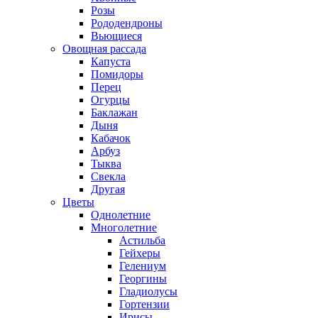
Розы
Рододендроны
Вьющиеся
Овощная рассада
Капуста
Помидоры
Перец
Огурцы
Баклажан
Дыня
Кабачок
Арбуз
Тыква
Свекла
Другая
Цветы
Однолетние
Многолетние
Астильба
Гейхеры
Гелениум
Георгины
Гладиолусы
Гортензии
Ирисы