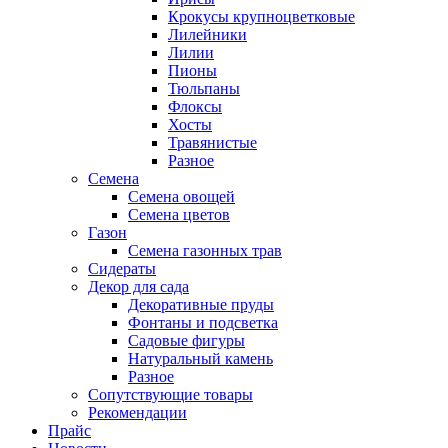
Крокусы крупноцветковые
Лилейники
Лилии
Пионы
Тюльпаны
Флоксы
Хосты
Травянистые
Разное
Семена
Семена овощей
Семена цветов
Газон
Семена газонных трав
Сидераты
Декор для сада
Декоративные пруды
Фонтаны и подсветка
Садовые фигуры
Натуральный камень
Разное
Сопутствующие товары
Рекомендации
Прайс