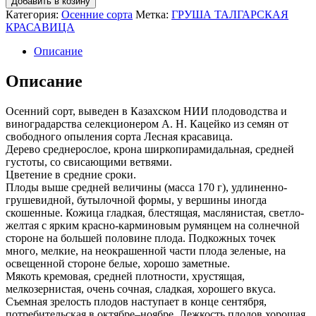
Добавить в козину
Категория:
Осенние сорта
Метка:
ГРУША ТАЛГАРСКАЯ
КРАСАВИЦА
Описание
Описание
Осенний сорт, выведен в Казахском НИИ плодоводства и
виноградарства селекционером А. Н. Кацейко из семян от
свободного опыления сорта Лесная красавица.
Дерево среднерослое, крона ширкопирамидальная, средней
густоты, со свисающими ветвями.
Цветение в средние сроки.
Плоды выше средней величины (масса 170 г), удлиненно-
грушевидной, бутылочной формы, у вершины иногда
скошенные. Кожица гладкая, блестящая, маслянистая, светло-
желтая с ярким красно-карминовым румянцем на солнечной
стороне на большей половине плода. Подкожных точек
много, мелкие, на неокрашенной части плода зеленые, на
освещенной стороне белые, хорошо заметные.
Мякоть кремовая, средней плотности, хрустящая,
мелкозернистая, очень сочная, сладкая, хорошего вкуса.
Съемная зрелость плодов наступает в конце сентября,
потребительская в октябре–ноябре. Лежкость плодов хорошая,