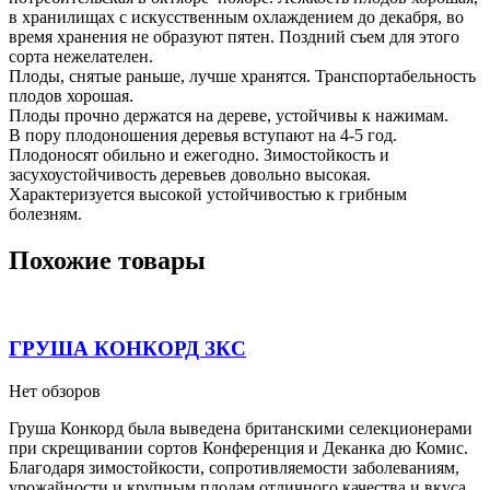
в хранилищах с искусственным охлаждением до декабря, во
время хранения не образуют пятен. Поздний съем для этого
сорта нежелателен.
Плоды, снятые раньше, лучше хранятся. Транспортабельность
плодов хорошая.
Плоды прочно держатся на дереве, устойчивы к нажимам.
В пору плодоношения деревья вступают на 4-5 год.
Плодоносят обильно и ежегодно. Зимостойкость и
засухоустойчивость деревьев довольно высокая.
Характеризуется высокой устойчивостью к грибным
болезням.
Похожие товары
ГРУША КОНКОРД ЗКС
Нет обзоров
Груша Конкорд была выведена британскими селекционерами
при скрещивании сортов Конференция и Деканка дю Комис.
Благодаря зимостойкости, сопротивляемости заболеваниям,
урожайности и крупным плодам отличного качества и вкуса,