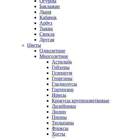
Огурцы
Баклажан
Дыня
Кабачок
Арбуз
Тыква
Свекла
Другая
Цветы
Однолетние
Многолетние
Астильба
Гейхеры
Гелениум
Георгины
Гладиолусы
Гортензии
Ирисы
Крокусы крупноцветковые
Лилейники
Лилии
Пионы
Тюльпаны
Флоксы
Хосты