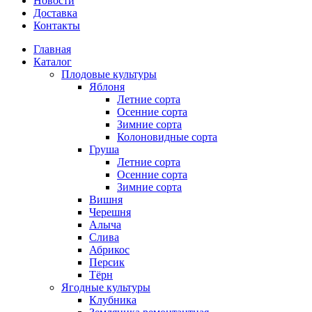
Новости
Доставка
Контакты
Главная
Каталог
Плодовые культуры
Яблоня
Летние сорта
Осенние сорта
Зимние сорта
Колоновидные сорта
Груша
Летние сорта
Осенние сорта
Зимние сорта
Вишня
Черешня
Алыча
Слива
Абрикос
Персик
Тёрн
Ягодные культуры
Клубника