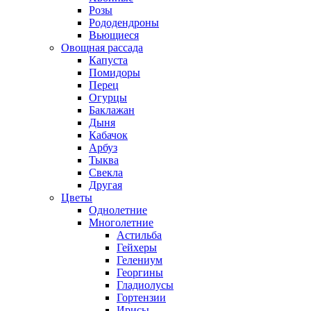
Розы
Рододендроны
Вьющиеся
Овощная рассада
Капуста
Помидоры
Перец
Огурцы
Баклажан
Дыня
Кабачок
Арбуз
Тыква
Свекла
Другая
Цветы
Однолетние
Многолетние
Астильба
Гейхеры
Гелениум
Георгины
Гладиолусы
Гортензии
Ирисы