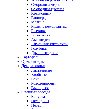
Земляника ремонтантная
Смородина черная
Смородина цветная
Крыжовник
Виноград
Малина
Малина ремонтантная
Ежевика
Жимолость
Актинидия
Лимонник китайский
Голубика
Другие ягодные
Картофель
Орехоплодные
Декоративные
Лиственные
Хвойные
Розы
Рододендроны
Вьющиеся
Овощная рассада
Капуста
Помидоры
Перец