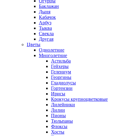
Огурцы
Баклажан
Дыня
Кабачок
Арбуз
Тыква
Свекла
Другая
Цветы
Однолетние
Многолетние
Астильба
Гейхеры
Гелениум
Георгины
Гладиолусы
Гортензии
Ирисы
Крокусы крупноцветковые
Лилейники
Лилии
Пионы
Тюльпаны
Флоксы
Хосты