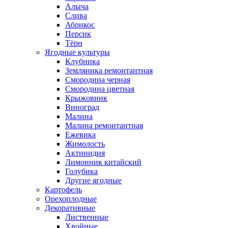
Алыча
Слива
Абрикос
Персик
Тёрн
Ягодные культуры
Клубника
Земляника ремонтантная
Смородина черная
Смородина цветная
Крыжовник
Виноград
Малина
Малина ремонтантная
Ежевика
Жимолость
Актинидия
Лимонник китайский
Голубика
Другие ягодные
Картофель
Орехоплодные
Декоративные
Лиственные
Хвойные