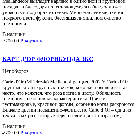
Meillandecor выглядит нарядно в одиночной и групповой
посадке, а благодаря полустелющемуся габитусу может
украсить и подпорные стенки. Многочисленные цветки
неяркого цвета фуксии, блестящая листва, постоянство
цветения и.
В наличии
₽
700.00
В корзину
КАРТ Д’ОР ФЛОРИБУНДА ЗКС
Нет обзоров
Carte d’Or (MEIdresia) Meilland Франция, 2002 У Carte d’Or
крупные кисти крупных цветков, которые появляются так
часто, что кажется, что роза всегда в цвету. Обильность
цветения – ее основная характеристика. Цветки
густомахровые, красивой формы, особенно когда раскроются.
Вначале цветки насыщенно-желтые, но Carte d’Or – одна из
тех желтых роз, которые теряют свой цвет с возрастом,.
В наличии
₽
700.00
В корзину