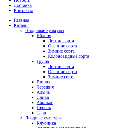
Новости
Доставка
Контакты
Главная
Каталог
Плодовые культуры
Яблоня
Летние сорта
Осенние сорта
Зимние сорта
Колоновидные сорта
Груша
Летние сорта
Осенние сорта
Зимние сорта
Вишня
Черешня
Алыча
Слива
Абрикос
Персик
Тёрн
Ягодные культуры
Клубника