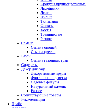
Крокусы крупноцветковые
Лилейники
Лилии
Пионы
Тюльпаны
Флоксы
Хосты
Травянистые
Разное
Семена
Семена овощей
Семена цветов
Газон
Семена газонных трав
Сидераты
Декор для сада
Декоративные пруды
Фонтаны и подсветка
Садовые фигуры
Натуральный камень
Разное
Сопутствующие товары
Рекомендации
Прайс