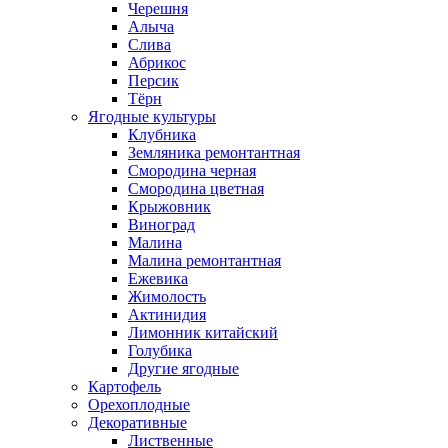
Черешня
Алыча
Слива
Абрикос
Персик
Тёрн
Ягодные культуры
Клубника
Земляника ремонтантная
Смородина черная
Смородина цветная
Крыжовник
Виноград
Малина
Малина ремонтантная
Ежевика
Жимолость
Актинидия
Лимонник китайский
Голубика
Другие ягодные
Картофель
Орехоплодные
Декоративные
Лиственные