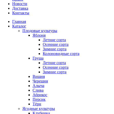
Новости
Доставка
Контакты
Главная
Каталог
Плодовые культуры
Яблоня
Летние сорта
Осенние сорта
Зимние сорта
Колоновидные сорта
Груша
Летние сорта
Осенние сорта
Зимние сорта
Вишня
Черешня
Алыча
Слива
Абрикос
Персик
Тёрн
Ягодные культуры
Клубника