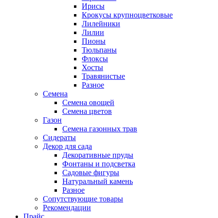
Ирисы
Крокусы крупноцветковые
Лилейники
Лилии
Пионы
Тюльпаны
Флоксы
Хосты
Травянистые
Разное
Семена
Семена овощей
Семена цветов
Газон
Семена газонных трав
Сидераты
Декор для сада
Декоративные пруды
Фонтаны и подсветка
Садовые фигуры
Натуральный камень
Разное
Сопутствующие товары
Рекомендации
Прайс