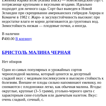
Ежевика Карака Блэк (Karaka Black) — новозеландский сорт с
потрясающе крупными и вкусными ягодами. Идеально
подходит для личного сада. Сорт был выведен в Новой
Зеландии при скрещивании американских гибридов Аврора и
Команче в 1982 г. Жаро- и засухоустойчивость высокие: при
недостатке влаги ее корни дотягиваются до грунтовых вод.
Зимостойкость низкая — плодовые почки, а иногда.
В наличии
₽
400.00
В корзину
БРИСТОЛЬ МАЛИНА ЧЕРНАЯ
Нет обзоров
Один из самых популярных и урожайных сортов
черноплодной малины, который ценится за десертный
сладкий вкус с медовым послевкусием и высокую стойкость к
болезням. Внешне ее плоды сильно напоминают ежевику, но
снимаются с плодоножки легко, как обычная малина. Ягоды:
округлые, крупные (3–5 грамм), угольно-черного цвета с
характерным сине-голубым или дымчатым налетом. Вкус:
очень сладкий, сочный, с.