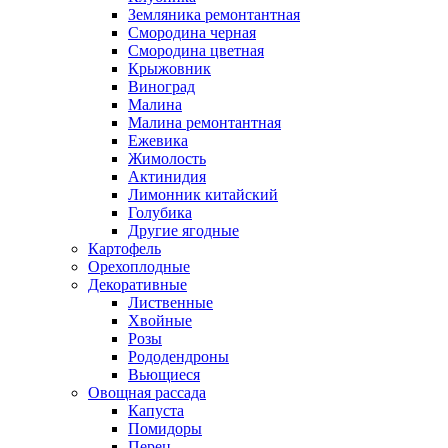
Земляника ремонтантная
Смородина черная
Смородина цветная
Крыжовник
Виноград
Малина
Малина ремонтантная
Ежевика
Жимолость
Актинидия
Лимонник китайский
Голубика
Другие ягодные
Картофель
Орехоплодные
Декоративные
Лиственные
Хвойные
Розы
Рододендроны
Вьющиеся
Овощная рассада
Капуста
Помидоры
Перец