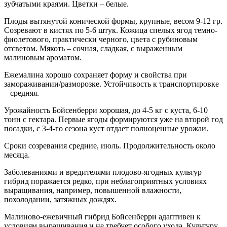
зубчатыми краями. Цветки – белые.
Плоды вытянутой конической формы, крупные, весом 9-12 гр.
Созревают в кистях по 5-6 штук. Кожица спелых ягод темно-
фиолетового, практически черного, цвета с рубиновым
отсветом. Мякоть – сочная, сладкая, с выраженным
малиновым ароматом.
Ежемалина хорошо сохраняет форму и свойства при
замораживании/разморозке. Устойчивость к транспортировке
– средняя.
Урожайность Бойсенберри хорошая, до 4-5 кг с куста, 6-10
тонн с гектара. Первые ягоды формируются уже на второй год
посадки, с 3-4-го сезона куст отдает полноценные урожаи.
Сроки созревания средние, июль. Продолжительность около
месяца.
Заболеваниями и вредителями плодово-ягодных культур
гибрид поражается редко, при неблагоприятных условиях
выращивания, например, повышенной влажности,
похолодании, затяжных дождях.
Малиново-ежевичный гибрид Бойсенберри адаптивен к
условиям выращивания и не требует особого ухода. Культуру