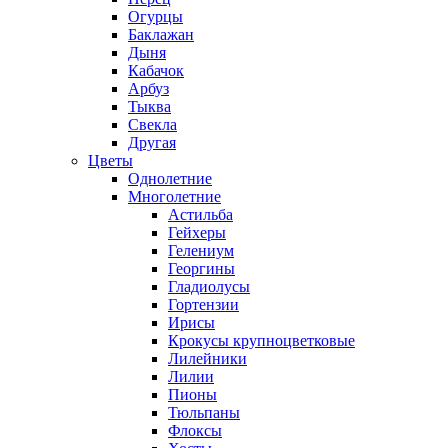
Огурцы
Баклажан
Дыня
Кабачок
Арбуз
Тыква
Свекла
Другая
Цветы
Однолетние
Многолетние
Астильба
Гейхеры
Гелениум
Георгины
Гладиолусы
Гортензии
Ирисы
Крокусы крупноцветковые
Лилейники
Лилии
Пионы
Тюльпаны
Флоксы