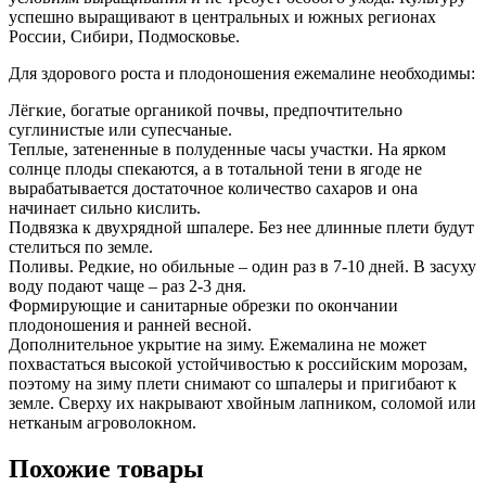
успешно выращивают в центральных и южных регионах
России, Сибири, Подмосковье.
Для здорового роста и плодоношения ежемалине необходимы:
Лёгкие, богатые органикой почвы, предпочтительно
суглинистые или супесчаные.
Теплые, затененные в полуденные часы участки. На ярком
солнце плоды спекаются, а в тотальной тени в ягоде не
вырабатывается достаточное количество сахаров и она
начинает сильно кислить.
Подвязка к двухрядной шпалере. Без нее длинные плети будут
стелиться по земле.
Поливы. Редкие, но обильные – один раз в 7-10 дней. В засуху
воду подают чаще – раз 2-3 дня.
Формирующие и санитарные обрезки по окончании
плодоношения и ранней весной.
Дополнительное укрытие на зиму. Ежемалина не может
похвастаться высокой устойчивостью к российским морозам,
поэтому на зиму плети снимают со шпалеры и пригибают к
земле. Сверху их накрывают хвойным лапником, соломой или
нетканым агроволокном.
Похожие товары