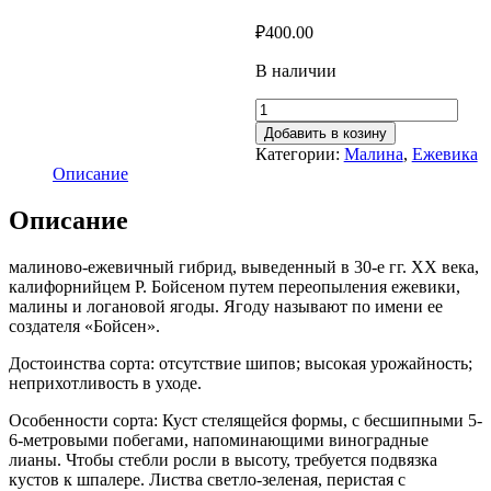
₽
400.00
В наличии
Добавить в козину
Категории:
Малина
,
Ежевика
Описание
Описание
малиново-ежевичный гибрид, выведенный в 30-е гг. ХХ века,
калифорнийцем Р. Бойсеном путем переопыления ежевики,
малины и логановой ягоды. Ягоду называют по имени ее
создателя «Бойсен».
Достоинства сорта: отсутствие шипов; высокая урожайность;
неприхотливость в уходе.
Особенности сорта: Куст стелящейся формы, с бесшипными 5-
6-метровыми побегами, напоминающими виноградные
лианы. Чтобы стебли росли в высоту, требуется подвязка
кустов к шпалере. Листва светло-зеленая, перистая с