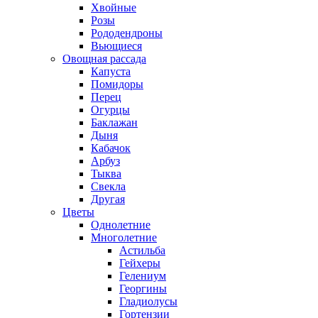
Хвойные
Розы
Рододендроны
Вьющиеся
Овощная рассада
Капуста
Помидоры
Перец
Огурцы
Баклажан
Дыня
Кабачок
Арбуз
Тыква
Свекла
Другая
Цветы
Однолетние
Многолетние
Астильба
Гейхеры
Гелениум
Георгины
Гладиолусы
Гортензии