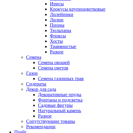
Ирисы
Крокусы крупноцветковые
Лилейники
Лилии
Пионы
Тюльпаны
Флоксы
Хосты
Травянистые
Разное
Семена
Семена овощей
Семена цветов
Газон
Семена газонных трав
Сидераты
Декор для сада
Декоративные пруды
Фонтаны и подсветка
Садовые фигуры
Натуральный камень
Разное
Сопутствующие товары
Рекомендации
Прайс