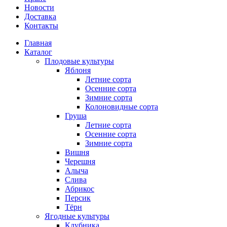
Новости
Доставка
Контакты
Главная
Каталог
Плодовые культуры
Яблоня
Летние сорта
Осенние сорта
Зимние сорта
Колоновидные сорта
Груша
Летние сорта
Осенние сорта
Зимние сорта
Вишня
Черешня
Алыча
Слива
Абрикос
Персик
Тёрн
Ягодные культуры
Клубника