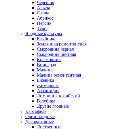
Черешня
Алыча
Слива
Абрикос
Персик
Тёрн
Ягодные культуры
Клубника
Земляника ремонтантная
Смородина черная
Смородина цветная
Крыжовник
Виноград
Малина
Малина ремонтантная
Ежевика
Жимолость
Актинидия
Лимонник китайский
Голубика
Другие ягодные
Картофель
Орехоплодные
Декоративные
Лиственные