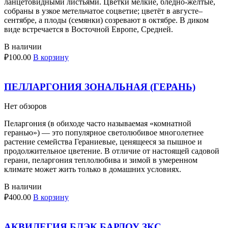
ланцетовидными листьями. Цветки мелкие, бледно-жёлтые,
собраны в узкое метельчатое соцветие; цветёт в августе–
сентябре, а плоды (семянки) созревают в октябре. В диком
виде встречается в Восточной Европе, Средней.
В наличии
₽
100.00
В корзину
ПЕЛЛАРГОНИЯ ЗОНАЛЬНАЯ (ГЕРАНЬ)
Нет обзоров
Пеларгония (в обиходе часто называемая «комнатной
геранью») — это популярное светолюбивое многолетнее
растение семейства Гераниевые, ценящееся за пышное и
продолжительное цветение. В отличие от настоящей садовой
герани, пеларгония теплолюбива и зимой в умеренном
климате может жить только в домашних условиях.
В наличии
₽
400.00
В корзину
АКВИЛЕГИЯ БЛЭК БАРЛОУ ЗКС