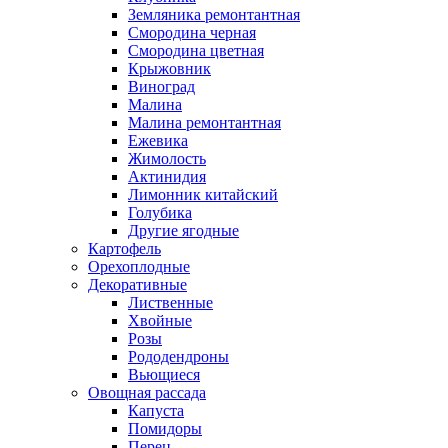
Земляника ремонтантная
Смородина черная
Смородина цветная
Крыжовник
Виноград
Малина
Малина ремонтантная
Ежевика
Жимолость
Актинидия
Лимонник китайский
Голубика
Другие ягодные
Картофель
Орехоплодные
Декоративные
Лиственные
Хвойные
Розы
Рододендроны
Вьющиеся
Овощная рассада
Капуста
Помидоры
Перец