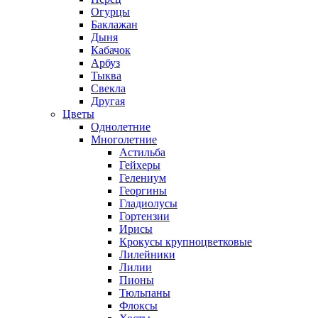
Огурцы
Баклажан
Дыня
Кабачок
Арбуз
Тыква
Свекла
Другая
Цветы
Однолетние
Многолетние
Астильба
Гейхеры
Гелениум
Георгины
Гладиолусы
Гортензии
Ирисы
Крокусы крупноцветковые
Лилейники
Лилии
Пионы
Тюльпаны
Флоксы