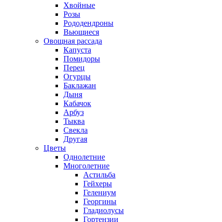
Хвойные
Розы
Рододендроны
Вьющиеся
Овощная рассада
Капуста
Помидоры
Перец
Огурцы
Баклажан
Дыня
Кабачок
Арбуз
Тыква
Свекла
Другая
Цветы
Однолетние
Многолетние
Астильба
Гейхеры
Гелениум
Георгины
Гладиолусы
Гортензии