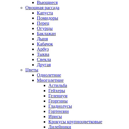
Вьющиеся
Овощная рассада
Капуста
Помидоры
Перец
Огурцы
Баклажан
Дыня
Кабачок
Арбуз
Тыква
Свекла
Другая
Цветы
Однолетние
Многолетние
Астильба
Гейхеры
Гелениум
Георгины
Гладиолусы
Гортензии
Ирисы
Крокусы крупноцветковые
Лилейники