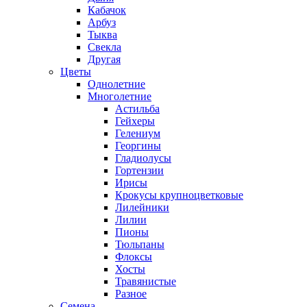
Кабачок
Арбуз
Тыква
Свекла
Другая
Цветы
Однолетние
Многолетние
Астильба
Гейхеры
Гелениум
Георгины
Гладиолусы
Гортензии
Ирисы
Крокусы крупноцветковые
Лилейники
Лилии
Пионы
Тюльпаны
Флоксы
Хосты
Травянистые
Разное
Семена