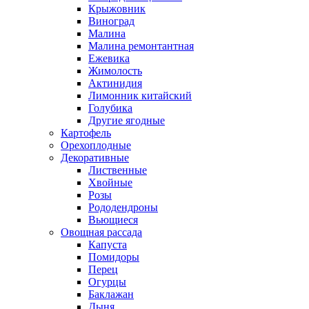
Крыжовник
Виноград
Малина
Малина ремонтантная
Ежевика
Жимолость
Актинидия
Лимонник китайский
Голубика
Другие ягодные
Картофель
Орехоплодные
Декоративные
Лиственные
Хвойные
Розы
Рододендроны
Вьющиеся
Овощная рассада
Капуста
Помидоры
Перец
Огурцы
Баклажан
Дыня