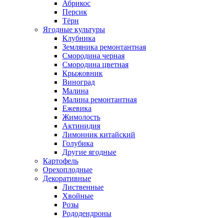
Абрикос
Персик
Тёрн
Ягодные культуры
Клубника
Земляника ремонтантная
Смородина черная
Смородина цветная
Крыжовник
Виноград
Малина
Малина ремонтантная
Ежевика
Жимолость
Актинидия
Лимонник китайский
Голубика
Другие ягодные
Картофель
Орехоплодные
Декоративные
Лиственные
Хвойные
Розы
Рододендроны