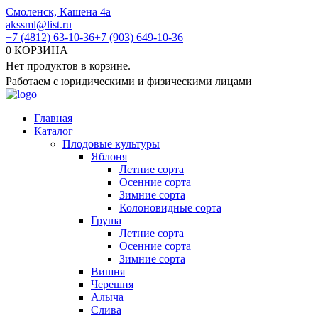
Перейти
Смоленск, Кашена 4а
к
akssml@list.ru
содержанию
+7 (4812) 63-10-36
+7 (903) 649-10-36
0
КОРЗИНА
Нет продуктов в корзине.
Работаем с юридическими и физическими лицами
Главная
Каталог
Плодовые культуры
Яблоня
Летние сорта
Осенние сорта
Зимние сорта
Колоновидные сорта
Груша
Летние сорта
Осенние сорта
Зимние сорта
Вишня
Черешня
Алыча
Слива