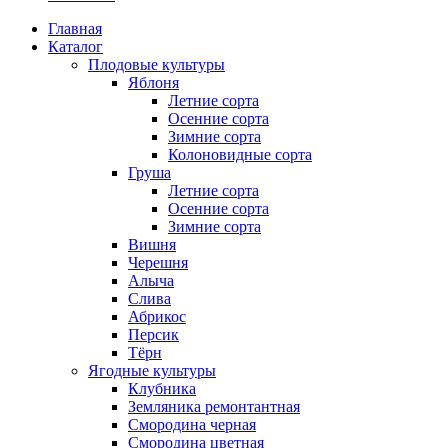
Главная
Каталог
Плодовые культуры
Яблоня
Летние сорта
Осенние сорта
Зимние сорта
Колоновидные сорта
Груша
Летние сорта
Осенние сорта
Зимние сорта
Вишня
Черешня
Алыча
Слива
Абрикос
Персик
Тёрн
Ягодные культуры
Клубника
Земляника ремонтантная
Смородина черная
Смородина цветная