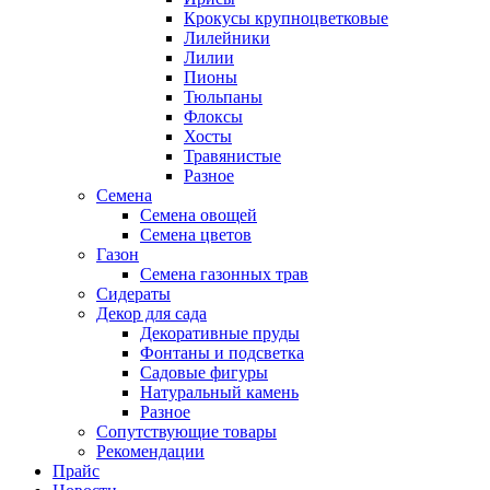
Крокусы крупноцветковые
Лилейники
Лилии
Пионы
Тюльпаны
Флоксы
Хосты
Травянистые
Разное
Семена
Семена овощей
Семена цветов
Газон
Семена газонных трав
Сидераты
Декор для сада
Декоративные пруды
Фонтаны и подсветка
Садовые фигуры
Натуральный камень
Разное
Сопутствующие товары
Рекомендации
Прайс