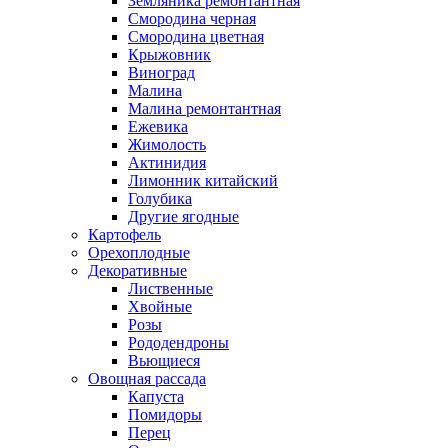
Земляника ремонтантная
Смородина черная
Смородина цветная
Крыжовник
Виноград
Малина
Малина ремонтантная
Ежевика
Жимолость
Актинидия
Лимонник китайский
Голубика
Другие ягодные
Картофель
Орехоплодные
Декоративные
Лиственные
Хвойные
Розы
Рододендроны
Вьющиеся
Овощная рассада
Капуста
Помидоры
Перец