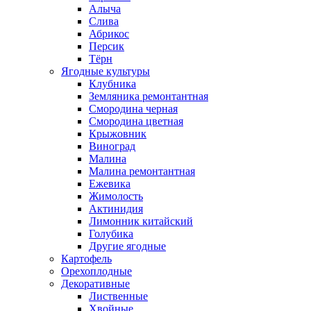
Алыча
Слива
Абрикос
Персик
Тёрн
Ягодные культуры
Клубника
Земляника ремонтантная
Смородина черная
Смородина цветная
Крыжовник
Виноград
Малина
Малина ремонтантная
Ежевика
Жимолость
Актинидия
Лимонник китайский
Голубика
Другие ягодные
Картофель
Орехоплодные
Декоративные
Лиственные
Хвойные