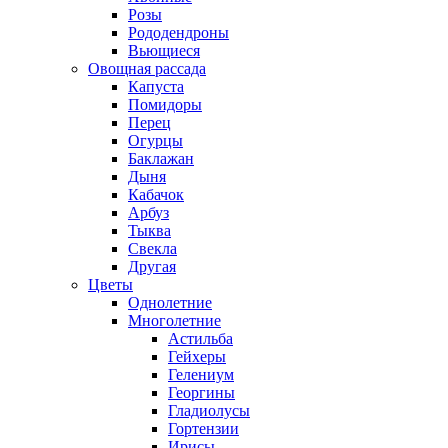
Розы
Рододендроны
Вьющиеся
Овощная рассада
Капуста
Помидоры
Перец
Огурцы
Баклажан
Дыня
Кабачок
Арбуз
Тыква
Свекла
Другая
Цветы
Однолетние
Многолетние
Астильба
Гейхеры
Гелениум
Георгины
Гладиолусы
Гортензии
Ирисы