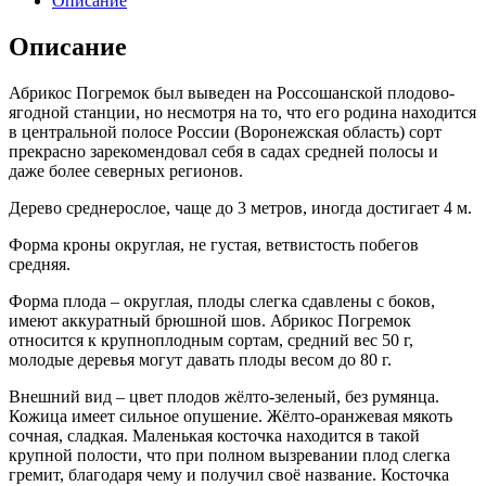
Описание
Описание
Абрикос Погремок был выведен на
Россошанской
плодово-
ягодной станции, но несмотря на то, что его родина находится
в центральной полосе России (Воронежская область) сорт
прекрасно зарекомендовал себя в садах средней полосы и
даже более северных регионов.
Дерево среднерослое, чаще до 3 метров, иногда достигает 4 м.
Форма кроны округлая, не густая, ветвистость побегов
средняя.
Форма плода – округлая, плоды слегка сдавлены с боков,
имеют аккуратный брюшной шов. Абрикос Погремок
относится к крупноплодным сортам, средний вес 50 г,
молодые деревья могут давать плоды весом до 80 г.
Внешний вид – цвет плодов жёлто-зеленый, без румянца.
Кожица имеет сильное опушение. Жёлто-оранжевая мякоть
сочная, сладкая. Маленькая косточка находится в такой
крупной полости, что при полном вызревании плод слегка
гремит, благодаря чему и получил своё название. Косточка