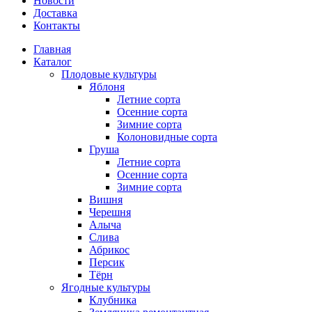
Новости
Доставка
Контакты
Главная
Каталог
Плодовые культуры
Яблоня
Летние сорта
Осенние сорта
Зимние сорта
Колоновидные сорта
Груша
Летние сорта
Осенние сорта
Зимние сорта
Вишня
Черешня
Алыча
Слива
Абрикос
Персик
Тёрн
Ягодные культуры
Клубника