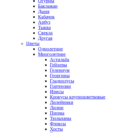
Огурцы
Баклажан
Дыня
Кабачок
Арбуз
Тыква
Свекла
Другая
Цветы
Однолетние
Многолетние
Астильба
Гейхеры
Гелениум
Георгины
Гладиолусы
Гортензии
Ирисы
Крокусы крупноцветковые
Лилейники
Лилии
Пионы
Тюльпаны
Флоксы
Хосты