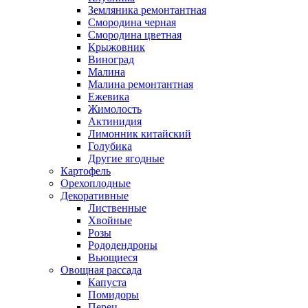
Земляника ремонтантная
Смородина черная
Смородина цветная
Крыжовник
Виноград
Малина
Малина ремонтантная
Ежевика
Жимолость
Актинидия
Лимонник китайский
Голубика
Другие ягодные
Картофель
Орехоплодные
Декоративные
Лиственные
Хвойные
Розы
Рододендроны
Вьющиеся
Овощная рассада
Капуста
Помидоры
Перец