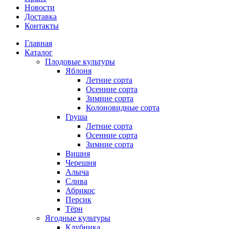
Новости
Доставка
Контакты
Главная
Каталог
Плодовые культуры
Яблоня
Летние сорта
Осенние сорта
Зимние сорта
Колоновидные сорта
Груша
Летние сорта
Осенние сорта
Зимние сорта
Вишня
Черешня
Алыча
Слива
Абрикос
Персик
Тёрн
Ягодные культуры
Клубника