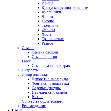
Ирисы
Крокусы крупноцветковые
Лилейники
Лилии
Пионы
Тюльпаны
Флоксы
Хосты
Травянистые
Разное
Семена
Семена овощей
Семена цветов
Газон
Семена газонных трав
Сидераты
Декор для сада
Декоративные пруды
Фонтаны и подсветка
Садовые фигуры
Натуральный камень
Разное
Сопутствующие товары
Рекомендации
Прайс