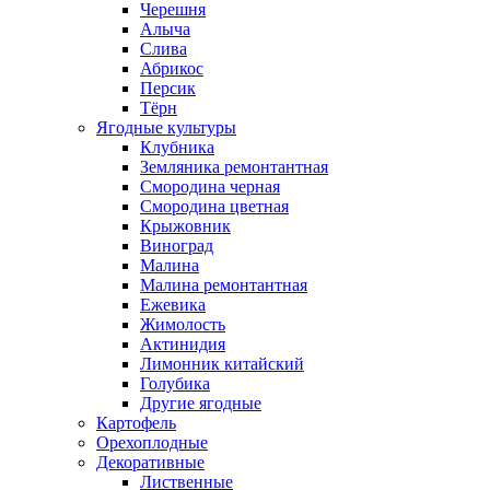
Черешня
Алыча
Слива
Абрикос
Персик
Тёрн
Ягодные культуры
Клубника
Земляника ремонтантная
Смородина черная
Смородина цветная
Крыжовник
Виноград
Малина
Малина ремонтантная
Ежевика
Жимолость
Актинидия
Лимонник китайский
Голубика
Другие ягодные
Картофель
Орехоплодные
Декоративные
Лиственные