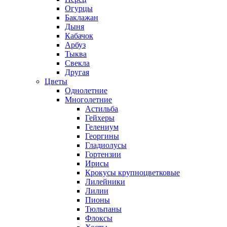
Огурцы
Баклажан
Дыня
Кабачок
Арбуз
Тыква
Свекла
Другая
Цветы
Однолетние
Многолетние
Астильба
Гейхеры
Гелениум
Георгины
Гладиолусы
Гортензии
Ирисы
Крокусы крупноцветковые
Лилейники
Лилии
Пионы
Тюльпаны
Флоксы