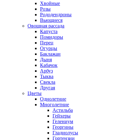
Хвойные
Розы
Рододендроны
Вьющиеся
Овощная рассада
Капуста
Помидоры
Перец
Огурцы
Баклажан
Дыня
Кабачок
Арбуз
Тыква
Свекла
Другая
Цветы
Однолетние
Многолетние
Астильба
Гейхеры
Гелениум
Георгины
Гладиолусы
Гортензии