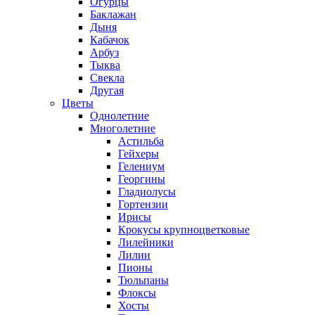
Огурцы
Баклажан
Дыня
Кабачок
Арбуз
Тыква
Свекла
Другая
Цветы
Однолетние
Многолетние
Астильба
Гейхеры
Гелениум
Георгины
Гладиолусы
Гортензии
Ирисы
Крокусы крупноцветковые
Лилейники
Лилии
Пионы
Тюльпаны
Флоксы
Хосты