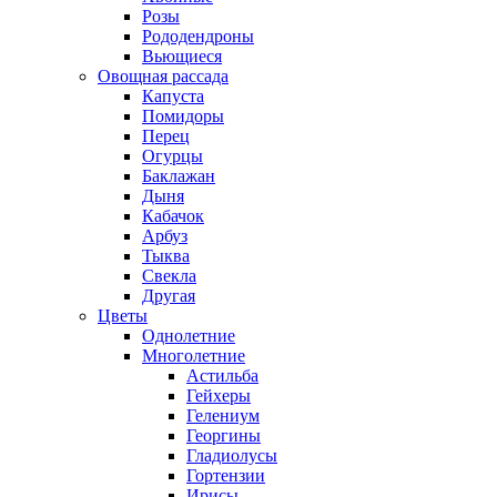
Розы
Рододендроны
Вьющиеся
Овощная рассада
Капуста
Помидоры
Перец
Огурцы
Баклажан
Дыня
Кабачок
Арбуз
Тыква
Свекла
Другая
Цветы
Однолетние
Многолетние
Астильба
Гейхеры
Гелениум
Георгины
Гладиолусы
Гортензии
Ирисы