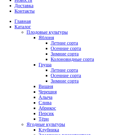
Новости
Доставка
Контакты
Главная
Каталог
Плодовые культуры
Яблоня
Летние сорта
Осенние сорта
Зимние сорта
Колоновидные сорта
Груша
Летние сорта
Осенние сорта
Зимние сорта
Вишня
Черешня
Алыча
Слива
Абрикос
Персик
Тёрн
Ягодные культуры
Клубника