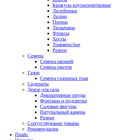
Крокусы крупноцветковые
Лилейники
Лилии
Пионы
Тюльпаны
Флоксы
Хосты
Травянистые
Разное
Семена
Семена овощей
Семена цветов
Газон
Семена газонных трав
Сидераты
Декор для сада
Декоративные пруды
Фонтаны и подсветка
Садовые фигуры
Натуральный камень
Разное
Сопутствующие товары
Рекомендации
Прайс