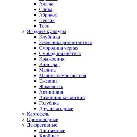
Алыча
Слива
Абрикос
Персик
Тёрн
Ягодные культуры
Клубника
Земляника ремонтантная
Смородина черная
Смородина цветная
Крыжовник
Виноград
Малина
Малина ремонтантная
Ежевика
Жимолость
Актинидия
Лимонник китайский
Голубика
Другие ягодные
Картофель
Орехоплодные
Декоративные
Лиственные
Хвойные