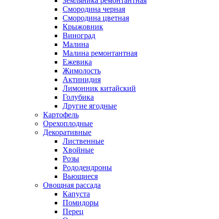
Земляника ремонтантная
Смородина черная
Смородина цветная
Крыжовник
Виноград
Малина
Малина ремонтантная
Ежевика
Жимолость
Актинидия
Лимонник китайский
Голубика
Другие ягодные
Картофель
Орехоплодные
Декоративные
Лиственные
Хвойные
Розы
Рододендроны
Вьющиеся
Овощная рассада
Капуста
Помидоры
Перец