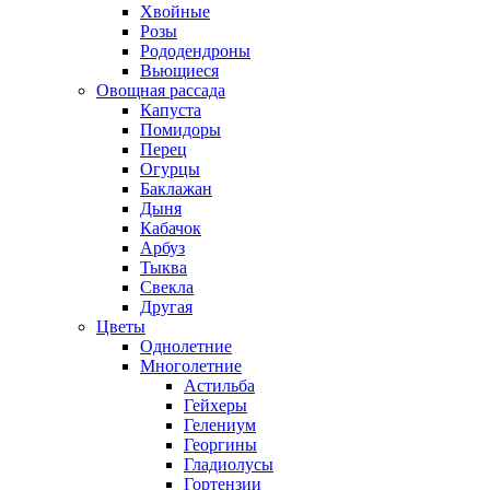
Хвойные
Розы
Рододендроны
Вьющиеся
Овощная рассада
Капуста
Помидоры
Перец
Огурцы
Баклажан
Дыня
Кабачок
Арбуз
Тыква
Свекла
Другая
Цветы
Однолетние
Многолетние
Астильба
Гейхеры
Гелениум
Георгины
Гладиолусы
Гортензии