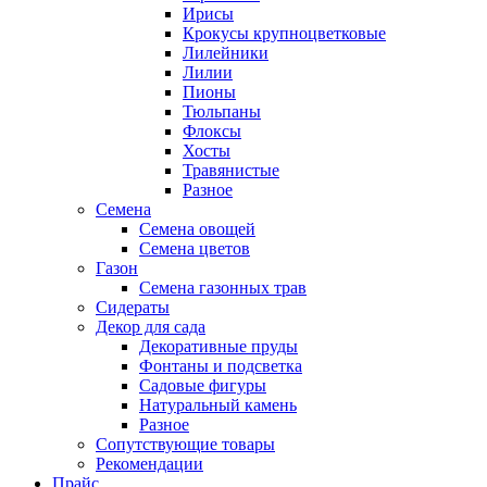
Ирисы
Крокусы крупноцветковые
Лилейники
Лилии
Пионы
Тюльпаны
Флоксы
Хосты
Травянистые
Разное
Семена
Семена овощей
Семена цветов
Газон
Семена газонных трав
Сидераты
Декор для сада
Декоративные пруды
Фонтаны и подсветка
Садовые фигуры
Натуральный камень
Разное
Сопутствующие товары
Рекомендации
Прайс