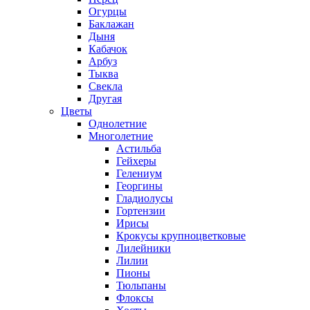
Огурцы
Баклажан
Дыня
Кабачок
Арбуз
Тыква
Свекла
Другая
Цветы
Однолетние
Многолетние
Астильба
Гейхеры
Гелениум
Георгины
Гладиолусы
Гортензии
Ирисы
Крокусы крупноцветковые
Лилейники
Лилии
Пионы
Тюльпаны
Флоксы