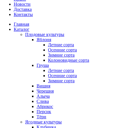
Новости
Доставка
Контакты
Главная
Каталог
Плодовые культуры
Яблоня
Летние сорта
Осенние сорта
Зимние сорта
Колоновидные сорта
Груша
Летние сорта
Осенние сорта
Зимние сорта
Вишня
Черешня
Алыча
Слива
Абрикос
Персик
Тёрн
Ягодные культуры
Клубника