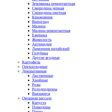
Земляника ремонтантная
Смородина черная
Смородина цветная
Крыжовник
Виноград
Малина
Малина ремонтантная
Ежевика
Жимолость
Актинидия
Лимонник китайский
Голубика
Другие ягодные
Картофель
Орехоплодные
Декоративные
Лиственные
Хвойные
Розы
Рододендроны
Вьющиеся
Овощная рассада
Капуста
Помидоры
Перец