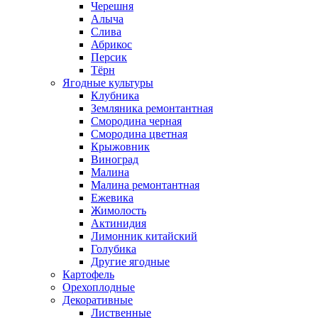
Черешня
Алыча
Слива
Абрикос
Персик
Тёрн
Ягодные культуры
Клубника
Земляника ремонтантная
Смородина черная
Смородина цветная
Крыжовник
Виноград
Малина
Малина ремонтантная
Ежевика
Жимолость
Актинидия
Лимонник китайский
Голубика
Другие ягодные
Картофель
Орехоплодные
Декоративные
Лиственные