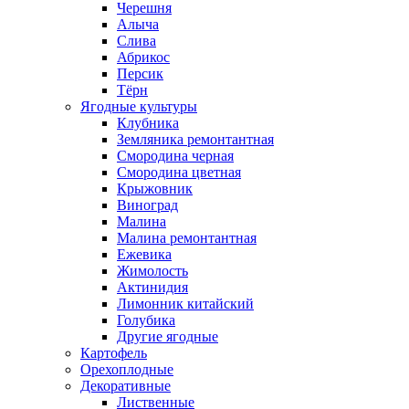
Черешня
Алыча
Слива
Абрикос
Персик
Тёрн
Ягодные культуры
Клубника
Земляника ремонтантная
Смородина черная
Смородина цветная
Крыжовник
Виноград
Малина
Малина ремонтантная
Ежевика
Жимолость
Актинидия
Лимонник китайский
Голубика
Другие ягодные
Картофель
Орехоплодные
Декоративные
Лиственные