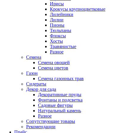
Ирисы
Крокусы крупноцветковые
Лилейники
Лилии
Пионы
Тюльпаны
Флоксы
Хосты
Травянистые
Разное
Семена
Семена овощей
Семена цветов
Газон
Семена газонных трав
Сидераты
Декор для сада
Декоративные пруды
Фонтаны и подсветка
Садовые фигуры
Натуральный камень
Разное
Сопутствующие товары
Рекомендации
Прайс