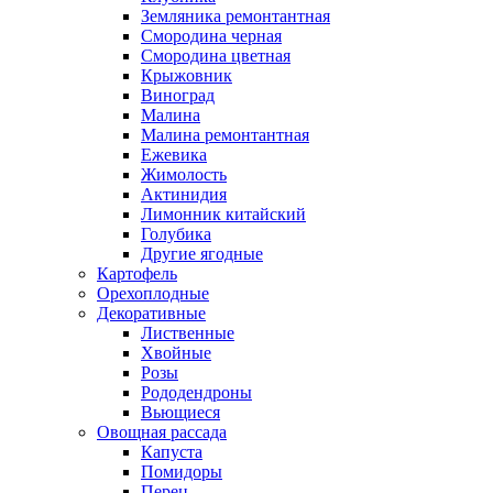
Земляника ремонтантная
Смородина черная
Смородина цветная
Крыжовник
Виноград
Малина
Малина ремонтантная
Ежевика
Жимолость
Актинидия
Лимонник китайский
Голубика
Другие ягодные
Картофель
Орехоплодные
Декоративные
Лиственные
Хвойные
Розы
Рододендроны
Вьющиеся
Овощная рассада
Капуста
Помидоры
Перец