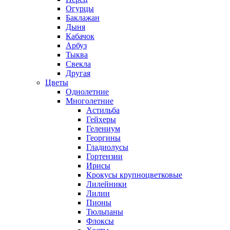
Огурцы
Баклажан
Дыня
Кабачок
Арбуз
Тыква
Свекла
Другая
Цветы
Однолетние
Многолетние
Астильба
Гейхеры
Гелениум
Георгины
Гладиолусы
Гортензии
Ирисы
Крокусы крупноцветковые
Лилейники
Лилии
Пионы
Тюльпаны
Флоксы