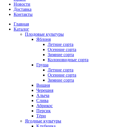
Новости
Доставка
Контакты
Главная
Каталог
Плодовые культуры
Яблоня
Летние сорта
Осенние сорта
Зимние сорта
Колоновидные сорта
Груша
Летние сорта
Осенние сорта
Зимние сорта
Вишня
Черешня
Алыча
Слива
Абрикос
Персик
Тёрн
Ягодные культуры
Клубника