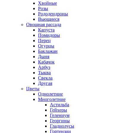
Хвойные
Розы
Рододендроны
Вьющиеся
Овощная рассада
Капуста
Помидоры
Перец
Огурцы
Баклажан
Дыня
Кабачок
Арбуз
Тыква
Свекла
Другая
Цветы
Однолетние
Многолетние
Астильба
Гейхеры
Гелениум
Георгины
Гладиолусы
Гортензии