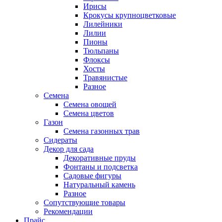
Ирисы
Крокусы крупноцветковые
Лилейники
Лилии
Пионы
Тюльпаны
Флоксы
Хосты
Травянистые
Разное
Семена
Семена овощей
Семена цветов
Газон
Семена газонных трав
Сидераты
Декор для сада
Декоративные пруды
Фонтаны и подсветка
Садовые фигуры
Натуральный камень
Разное
Сопутствующие товары
Рекомендации
Прайс