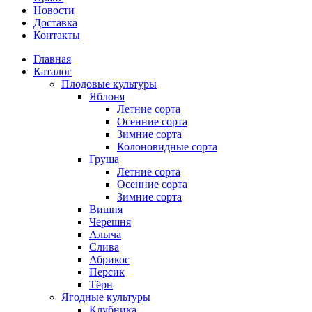
Новости
Доставка
Контакты
Главная
Каталог
Плодовые культуры
Яблоня
Летние сорта
Осенние сорта
Зимние сорта
Колоновидные сорта
Груша
Летние сорта
Осенние сорта
Зимние сорта
Вишня
Черешня
Алыча
Слива
Абрикос
Персик
Тёрн
Ягодные культуры
Клубника