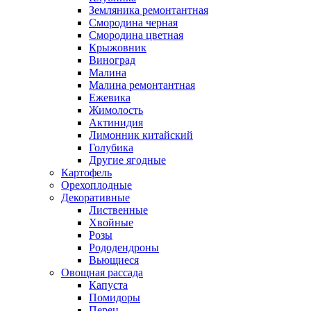
Земляника ремонтантная
Смородина черная
Смородина цветная
Крыжовник
Виноград
Малина
Малина ремонтантная
Ежевика
Жимолость
Актинидия
Лимонник китайский
Голубика
Другие ягодные
Картофель
Орехоплодные
Декоративные
Лиственные
Хвойные
Розы
Рододендроны
Вьющиеся
Овощная рассада
Капуста
Помидоры
Перец