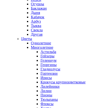
Огурцы
Баклажан
Дыня
Кабачок
Арбуз
Тыква
Свекла
Другая
Цветы
Однолетние
Многолетние
Астильба
Гейхеры
Гелениум
Георгины
Гладиолусы
Гортензии
Ирисы
Крокусы крупноцветковые
Лилейники
Лилии
Пионы
Тюльпаны
Флоксы