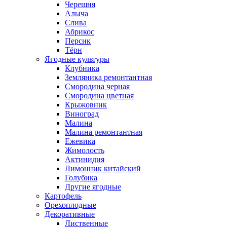
Черешня
Алыча
Слива
Абрикос
Персик
Тёрн
Ягодные культуры
Клубника
Земляника ремонтантная
Смородина черная
Смородина цветная
Крыжовник
Виноград
Малина
Малина ремонтантная
Ежевика
Жимолость
Актинидия
Лимонник китайский
Голубика
Другие ягодные
Картофель
Орехоплодные
Декоративные
Лиственные