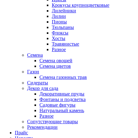
Крокусы крупноцветковые
Лилейники
Лилии
Пионы
Тюльпаны
Флоксы
Хосты
Травянистые
Разное
Семена
Семена овощей
Семена цветов
Газон
Семена газонных трав
Сидераты
Декор для сада
Декоративные пруды
Фонтаны и подсветка
Садовые фигуры
Натуральный камень
Разное
Сопутствующие товары
Рекомендации
Прайс