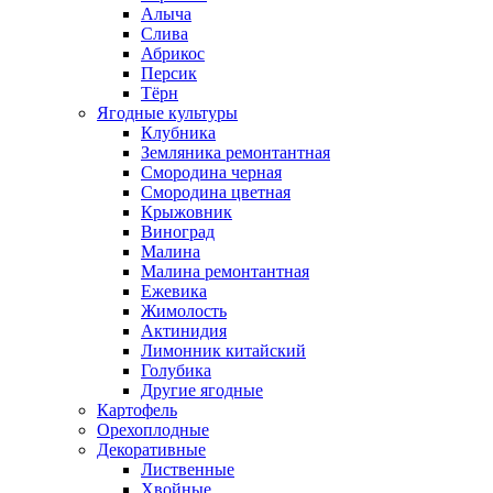
Алыча
Слива
Абрикос
Персик
Тёрн
Ягодные культуры
Клубника
Земляника ремонтантная
Смородина черная
Смородина цветная
Крыжовник
Виноград
Малина
Малина ремонтантная
Ежевика
Жимолость
Актинидия
Лимонник китайский
Голубика
Другие ягодные
Картофель
Орехоплодные
Декоративные
Лиственные
Хвойные