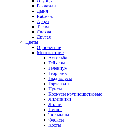
Огурцы
Баклажан
Дыня
Кабачок
Арбуз
Тыква
Свекла
Другая
Цветы
Однолетние
Многолетние
Астильба
Гейхеры
Гелениум
Георгины
Гладиолусы
Гортензии
Ирисы
Крокусы крупноцветковые
Лилейники
Лилии
Пионы
Тюльпаны
Флоксы
Хосты