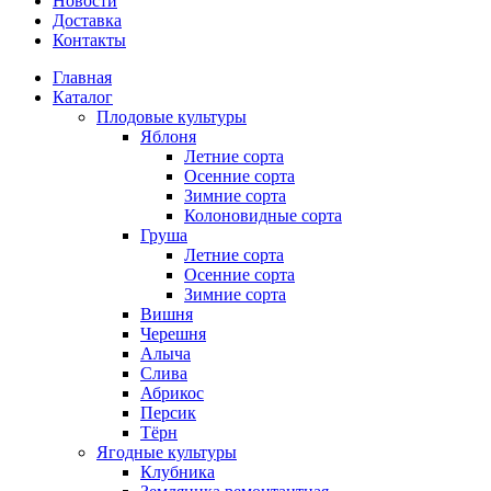
Новости
Доставка
Контакты
Главная
Каталог
Плодовые культуры
Яблоня
Летние сорта
Осенние сорта
Зимние сорта
Колоновидные сорта
Груша
Летние сорта
Осенние сорта
Зимние сорта
Вишня
Черешня
Алыча
Слива
Абрикос
Персик
Тёрн
Ягодные культуры
Клубника