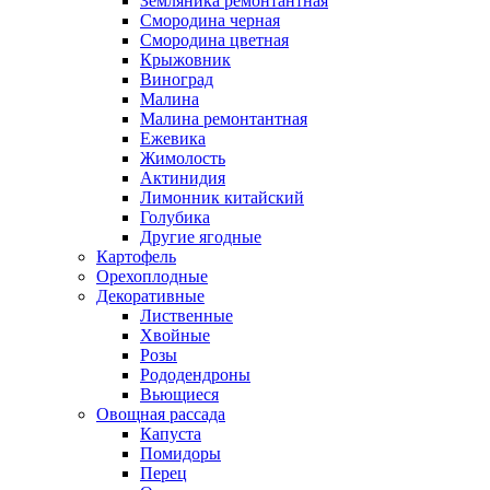
Земляника ремонтантная
Смородина черная
Смородина цветная
Крыжовник
Виноград
Малина
Малина ремонтантная
Ежевика
Жимолость
Актинидия
Лимонник китайский
Голубика
Другие ягодные
Картофель
Орехоплодные
Декоративные
Лиственные
Хвойные
Розы
Рододендроны
Вьющиеся
Овощная рассада
Капуста
Помидоры
Перец