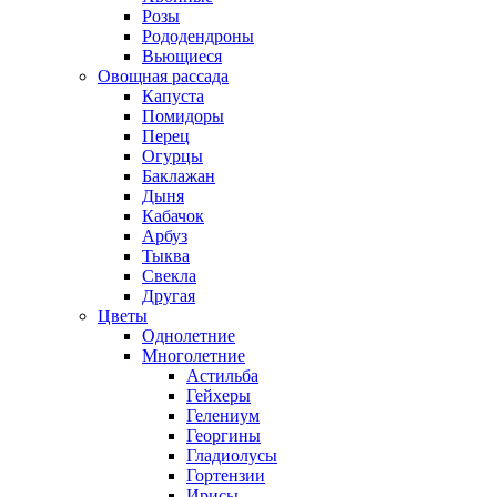
Розы
Рододендроны
Вьющиеся
Овощная рассада
Капуста
Помидоры
Перец
Огурцы
Баклажан
Дыня
Кабачок
Арбуз
Тыква
Свекла
Другая
Цветы
Однолетние
Многолетние
Астильба
Гейхеры
Гелениум
Георгины
Гладиолусы
Гортензии
Ирисы