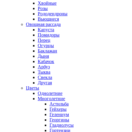
Хвойные
Розы
Рододендроны
Вьющиеся
Овощная рассада
Капуста
Помидоры
Перец
Огурцы
Баклажан
Дыня
Кабачок
Арбуз
Тыква
Свекла
Другая
Цветы
Однолетние
Многолетние
Астильба
Гейхеры
Гелениум
Георгины
Гладиолусы
Гортензии