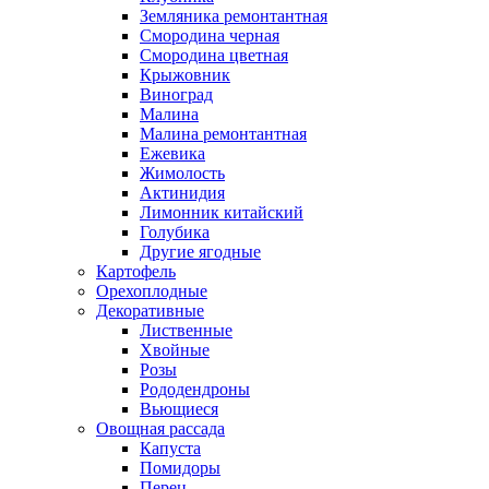
Земляника ремонтантная
Смородина черная
Смородина цветная
Крыжовник
Виноград
Малина
Малина ремонтантная
Ежевика
Жимолость
Актинидия
Лимонник китайский
Голубика
Другие ягодные
Картофель
Орехоплодные
Декоративные
Лиственные
Хвойные
Розы
Рододендроны
Вьющиеся
Овощная рассада
Капуста
Помидоры
Перец