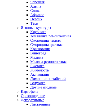
Черешня
Алыча
Слива
Абрикос
Персик
Тёрн
Ягодные культуры
Клубника
Земляника ремонтантная
Смородина черная
Смородина цветная
Крыжовник
Виноград
Малина
Малина ремонтантная
Ежевика
Жимолость
Актинидия
Лимонник китайский
Голубика
Другие ягодные
Картофель
Орехоплодные
Декоративные
Лиственные