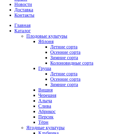
Новости
Доставка
Контакты
Главная
Каталог
Плодовые культуры
Яблоня
Летние сорта
Осенние сорта
Зимние сорта
Колоновидные сорта
Груша
Летние сорта
Осенние сорта
Зимние сорта
Вишня
Черешня
Алыча
Слива
Абрикос
Персик
Тёрн
Ягодные культуры
Клубника