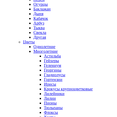
Огурцы
Баклажан
Дыня
Кабачок
Арбуз
Тыква
Свекла
Другая
Цветы
Однолетние
Многолетние
Астильба
Гейхеры
Гелениум
Георгины
Гладиолусы
Гортензии
Ирисы
Крокусы крупноцветковые
Лилейники
Лилии
Пионы
Тюльпаны
Флоксы