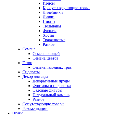
Ирисы
Крокусы крупноцветковые
Лилейники
Лилии
Пионы
Тюльпаны
Флоксы
Хосты
Травянистые
Разное
Семена
Семена овощей
Семена цветов
Газон
Семена газонных трав
Сидераты
Декор для сада
Декоративные пруды
Фонтаны и подсветка
Садовые фигуры
Натуральный камень
Разное
Сопутствующие товары
Рекомендации
Прайс