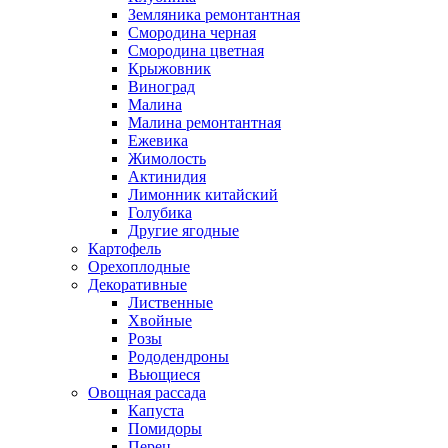
Земляника ремонтантная
Смородина черная
Смородина цветная
Крыжовник
Виноград
Малина
Малина ремонтантная
Ежевика
Жимолость
Актинидия
Лимонник китайский
Голубика
Другие ягодные
Картофель
Орехоплодные
Декоративные
Лиственные
Хвойные
Розы
Рододендроны
Вьющиеся
Овощная рассада
Капуста
Помидоры
Перец