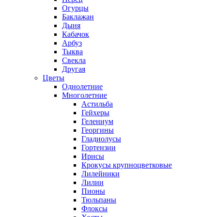
Огурцы
Баклажан
Дыня
Кабачок
Арбуз
Тыква
Свекла
Другая
Цветы
Однолетние
Многолетние
Астильба
Гейхеры
Гелениум
Георгины
Гладиолусы
Гортензии
Ирисы
Крокусы крупноцветковые
Лилейники
Лилии
Пионы
Тюльпаны
Флоксы