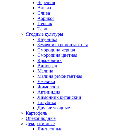
Черешня
Алыча
Слива
Абрикос
Персик
Тёрн
Ягодные культуры
Клубника
Земляника ремонтантная
Смородина черная
Смородина цветная
Крыжовник
Виноград
Малина
Малина ремонтантная
Ежевика
Жимолость
Актинидия
Лимонник китайский
Голубика
Другие ягодные
Картофель
Орехоплодные
Декоративные
Лиственные