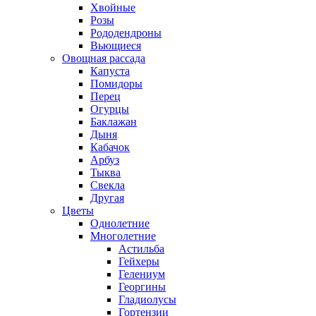
Хвойные
Розы
Рододендроны
Вьющиеся
Овощная рассада
Капуста
Помидоры
Перец
Огурцы
Баклажан
Дыня
Кабачок
Арбуз
Тыква
Свекла
Другая
Цветы
Однолетние
Многолетние
Астильба
Гейхеры
Гелениум
Георгины
Гладиолусы
Гортензии