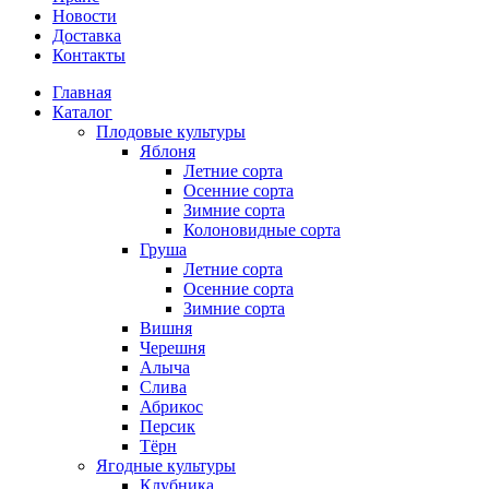
Новости
Доставка
Контакты
Главная
Каталог
Плодовые культуры
Яблоня
Летние сорта
Осенние сорта
Зимние сорта
Колоновидные сорта
Груша
Летние сорта
Осенние сорта
Зимние сорта
Вишня
Черешня
Алыча
Слива
Абрикос
Персик
Тёрн
Ягодные культуры
Клубника