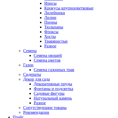
Ирисы
Крокусы крупноцветковые
Лилейники
Лилии
Пионы
Тюльпаны
Флоксы
Хосты
Травянистые
Разное
Семена
Семена овощей
Семена цветов
Газон
Семена газонных трав
Сидераты
Декор для сада
Декоративные пруды
Фонтаны и подсветка
Садовые фигуры
Натуральный камень
Разное
Сопутствующие товары
Рекомендации
Прайс