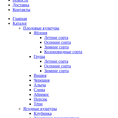
Новости
Доставка
Контакты
Главная
Каталог
Плодовые культуры
Яблоня
Летние сорта
Осенние сорта
Зимние сорта
Колоновидные сорта
Груша
Летние сорта
Осенние сорта
Зимние сорта
Вишня
Черешня
Алыча
Слива
Абрикос
Персик
Тёрн
Ягодные культуры
Клубника