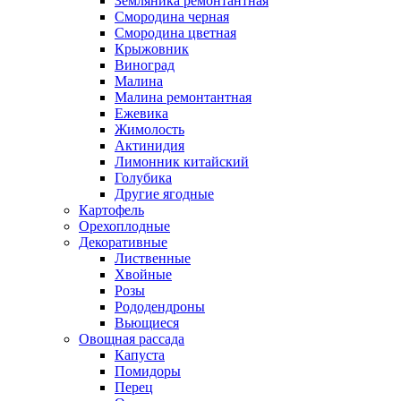
Земляника ремонтантная
Смородина черная
Смородина цветная
Крыжовник
Виноград
Малина
Малина ремонтантная
Ежевика
Жимолость
Актинидия
Лимонник китайский
Голубика
Другие ягодные
Картофель
Орехоплодные
Декоративные
Лиственные
Хвойные
Розы
Рододендроны
Вьющиеся
Овощная рассада
Капуста
Помидоры
Перец