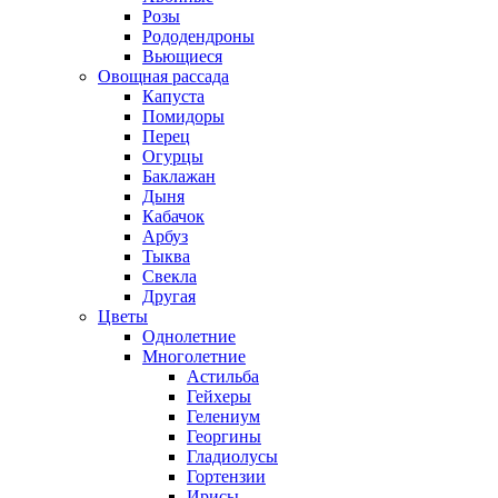
Розы
Рододендроны
Вьющиеся
Овощная рассада
Капуста
Помидоры
Перец
Огурцы
Баклажан
Дыня
Кабачок
Арбуз
Тыква
Свекла
Другая
Цветы
Однолетние
Многолетние
Астильба
Гейхеры
Гелениум
Георгины
Гладиолусы
Гортензии
Ирисы