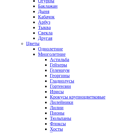
Огурцы
Баклажан
Дыня
Кабачок
Арбуз
Тыква
Свекла
Другая
Цветы
Однолетние
Многолетние
Астильба
Гейхеры
Гелениум
Георгины
Гладиолусы
Гортензии
Ирисы
Крокусы крупноцветковые
Лилейники
Лилии
Пионы
Тюльпаны
Флоксы
Хосты