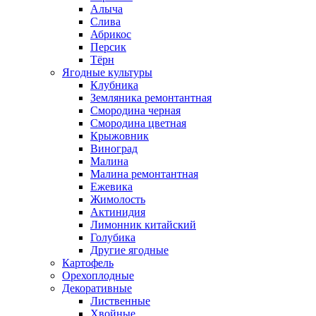
Алыча
Слива
Абрикос
Персик
Тёрн
Ягодные культуры
Клубника
Земляника ремонтантная
Смородина черная
Смородина цветная
Крыжовник
Виноград
Малина
Малина ремонтантная
Ежевика
Жимолость
Актинидия
Лимонник китайский
Голубика
Другие ягодные
Картофель
Орехоплодные
Декоративные
Лиственные
Хвойные