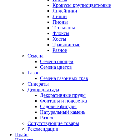
Крокусы крупноцветковые
Лилейники
Лилии
Пионы
Тюльпаны
Флоксы
Хосты
Травянистые
Разное
Семена
Семена овощей
Семена цветов
Газон
Семена газонных трав
Сидераты
Декор для сада
Декоративные пруды
Фонтаны и подсветка
Садовые фигуры
Натуральный камень
Разное
Сопутствующие товары
Рекомендации
Прайс