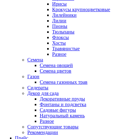
Ирисы
Крокусы крупноцветковые
Лилейники
Лилии
Пионы
Тюльпаны
Флоксы
Хосты
Травянистые
Разное
Семена
Семена овощей
Семена цветов
Газон
Семена газонных трав
Сидераты
Декор для сада
Декоративные пруды
Фонтаны и подсветка
Садовые фигуры
Натуральный камень
Разное
Сопутствующие товары
Рекомендации
Прайс