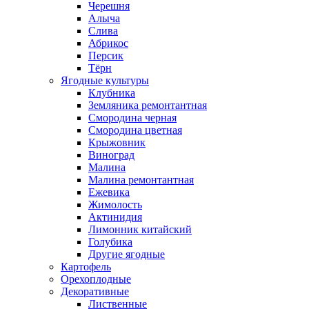
Черешня
Алыча
Слива
Абрикос
Персик
Тёрн
Ягодные культуры
Клубника
Земляника ремонтантная
Смородина черная
Смородина цветная
Крыжовник
Виноград
Малина
Малина ремонтантная
Ежевика
Жимолость
Актинидия
Лимонник китайский
Голубика
Другие ягодные
Картофель
Орехоплодные
Декоративные
Лиственные