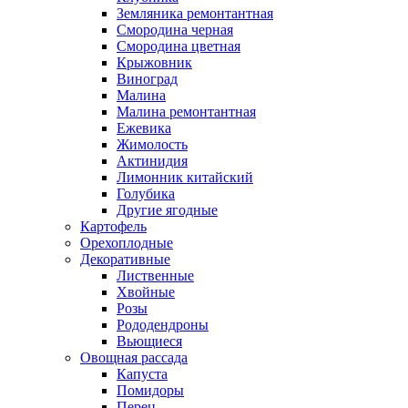
Земляника ремонтантная
Смородина черная
Смородина цветная
Крыжовник
Виноград
Малина
Малина ремонтантная
Ежевика
Жимолость
Актинидия
Лимонник китайский
Голубика
Другие ягодные
Картофель
Орехоплодные
Декоративные
Лиственные
Хвойные
Розы
Рододендроны
Вьющиеся
Овощная рассада
Капуста
Помидоры
Перец