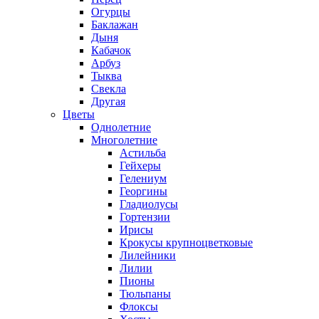
Огурцы
Баклажан
Дыня
Кабачок
Арбуз
Тыква
Свекла
Другая
Цветы
Однолетние
Многолетние
Астильба
Гейхеры
Гелениум
Георгины
Гладиолусы
Гортензии
Ирисы
Крокусы крупноцветковые
Лилейники
Лилии
Пионы
Тюльпаны
Флоксы