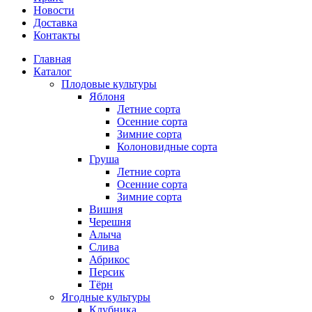
Новости
Доставка
Контакты
Главная
Каталог
Плодовые культуры
Яблоня
Летние сорта
Осенние сорта
Зимние сорта
Колоновидные сорта
Груша
Летние сорта
Осенние сорта
Зимние сорта
Вишня
Черешня
Алыча
Слива
Абрикос
Персик
Тёрн
Ягодные культуры
Клубника