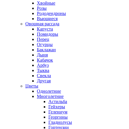
Хвойные
Розы
Рододендроны
Вьющиеся
Овощная рассада
Капуста
Помидоры
Перец
Огурцы
Баклажан
Дыня
Кабачок
Арбуз
Тыква
Свекла
Другая
Цветы
Однолетние
Многолетние
Астильба
Гейхеры
Гелениум
Георгины
Гладиолусы
Гортензии