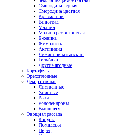
Земляника ремонтантная
Смородина черная
Смородина цветная
Крыжовник
Виноград
Малина
Малина ремонтантная
Ежевика
Жимолость
Актинидия
Лимонник китайский
Голубика
Другие ягодные
Картофель
Орехоплодные
Декоративные
Лиственные
Хвойные
Розы
Рододендроны
Вьющиеся
Овощная рассада
Капуста
Помидоры
Перец