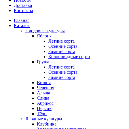
Новости
Доставка
Контакты
Главная
Каталог
Плодовые культуры
Яблоня
Летние сорта
Осенние сорта
Зимние сорта
Колоновидные сорта
Груша
Летние сорта
Осенние сорта
Зимние сорта
Вишня
Черешня
Алыча
Слива
Абрикос
Персик
Тёрн
Ягодные культуры
Клубника