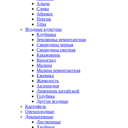
Алыча
Слива
Абрикос
Персик
Тёрн
Ягодные культуры
Клубника
Земляника ремонтантная
Смородина черная
Смородина цветная
Крыжовник
Виноград
Малина
Малина ремонтантная
Ежевика
Жимолость
Актинидия
Лимонник китайский
Голубика
Другие ягодные
Картофель
Орехоплодные
Декоративные
Лиственные
Хвойные