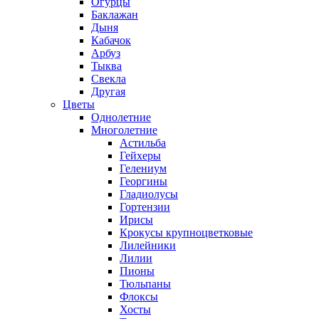
Огурцы
Баклажан
Дыня
Кабачок
Арбуз
Тыква
Свекла
Другая
Цветы
Однолетние
Многолетние
Астильба
Гейхеры
Гелениум
Георгины
Гладиолусы
Гортензии
Ирисы
Крокусы крупноцветковые
Лилейники
Лилии
Пионы
Тюльпаны
Флоксы
Хосты