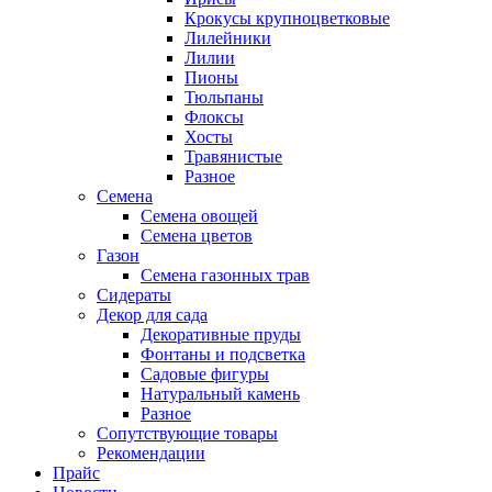
Крокусы крупноцветковые
Лилейники
Лилии
Пионы
Тюльпаны
Флоксы
Хосты
Травянистые
Разное
Семена
Семена овощей
Семена цветов
Газон
Семена газонных трав
Сидераты
Декор для сада
Декоративные пруды
Фонтаны и подсветка
Садовые фигуры
Натуральный камень
Разное
Сопутствующие товары
Рекомендации
Прайс