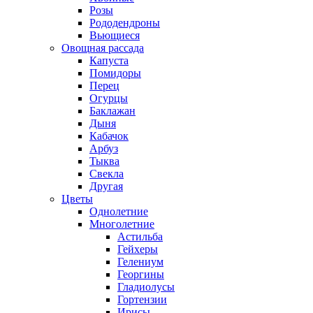
Розы
Рододендроны
Вьющиеся
Овощная рассада
Капуста
Помидоры
Перец
Огурцы
Баклажан
Дыня
Кабачок
Арбуз
Тыква
Свекла
Другая
Цветы
Однолетние
Многолетние
Астильба
Гейхеры
Гелениум
Георгины
Гладиолусы
Гортензии
Ирисы