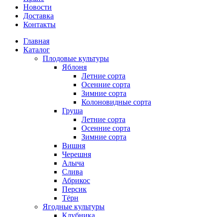
Новости
Доставка
Контакты
Главная
Каталог
Плодовые культуры
Яблоня
Летние сорта
Осенние сорта
Зимние сорта
Колоновидные сорта
Груша
Летние сорта
Осенние сорта
Зимние сорта
Вишня
Черешня
Алыча
Слива
Абрикос
Персик
Тёрн
Ягодные культуры
Клубника