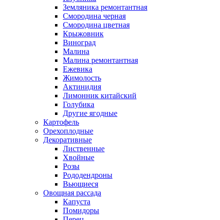
Земляника ремонтантная
Смородина черная
Смородина цветная
Крыжовник
Виноград
Малина
Малина ремонтантная
Ежевика
Жимолость
Актинидия
Лимонник китайский
Голубика
Другие ягодные
Картофель
Орехоплодные
Декоративные
Лиственные
Хвойные
Розы
Рододендроны
Вьющиеся
Овощная рассада
Капуста
Помидоры
Перец