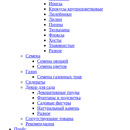
Ирисы
Крокусы крупноцветковые
Лилейники
Лилии
Пионы
Тюльпаны
Флоксы
Хосты
Травянистые
Разное
Семена
Семена овощей
Семена цветов
Газон
Семена газонных трав
Сидераты
Декор для сада
Декоративные пруды
Фонтаны и подсветка
Садовые фигуры
Натуральный камень
Разное
Сопутствующие товары
Рекомендации
Прайс