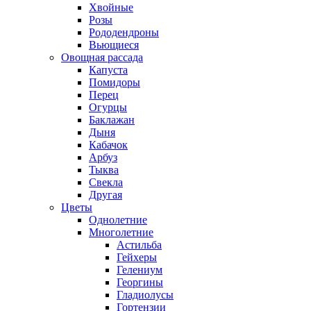
Хвойные
Розы
Рододендроны
Вьющиеся
Овощная рассада
Капуста
Помидоры
Перец
Огурцы
Баклажан
Дыня
Кабачок
Арбуз
Тыква
Свекла
Другая
Цветы
Однолетние
Многолетние
Астильба
Гейхеры
Гелениум
Георгины
Гладиолусы
Гортензии