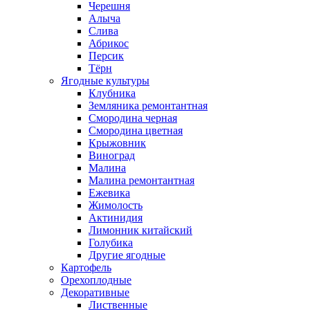
Черешня
Алыча
Слива
Абрикос
Персик
Тёрн
Ягодные культуры
Клубника
Земляника ремонтантная
Смородина черная
Смородина цветная
Крыжовник
Виноград
Малина
Малина ремонтантная
Ежевика
Жимолость
Актинидия
Лимонник китайский
Голубика
Другие ягодные
Картофель
Орехоплодные
Декоративные
Лиственные