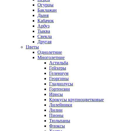
Огурцы
Баклажан
Дыня
Кабачок
Арбуз
Тыква
Свекла
Другая
Цветы
Однолетние
Многолетние
Астильба
Гейхеры
Гелениум
Георгины
Гладиолусы
Гортензии
Ирисы
Крокусы крупноцветковые
Лилейники
Лилии
Пионы
Тюльпаны
Флоксы