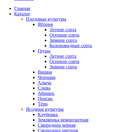
Главная
Каталог
Плодовые культуры
Яблоня
Летние сорта
Осенние сорта
Зимние сорта
Колоновидные сорта
Груша
Летние сорта
Осенние сорта
Зимние сорта
Вишня
Черешня
Алыча
Слива
Абрикос
Персик
Тёрн
Ягодные культуры
Клубника
Земляника ремонтантная
Смородина черная
Смородина цветная