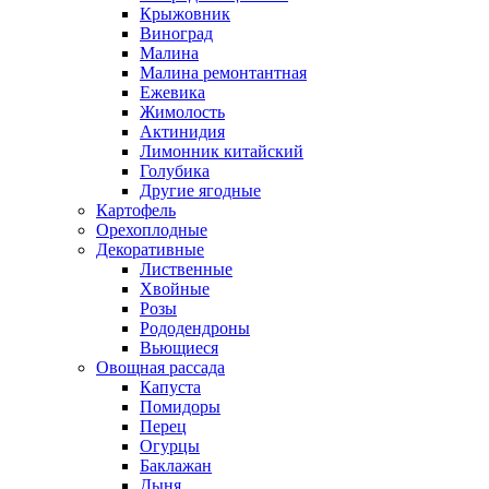
Крыжовник
Виноград
Малина
Малина ремонтантная
Ежевика
Жимолость
Актинидия
Лимонник китайский
Голубика
Другие ягодные
Картофель
Орехоплодные
Декоративные
Лиственные
Хвойные
Розы
Рододендроны
Вьющиеся
Овощная рассада
Капуста
Помидоры
Перец
Огурцы
Баклажан
Дыня