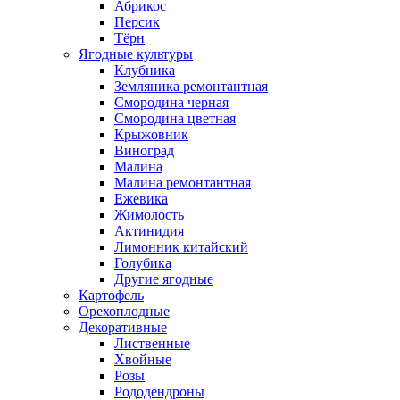
Абрикос
Персик
Тёрн
Ягодные культуры
Клубника
Земляника ремонтантная
Смородина черная
Смородина цветная
Крыжовник
Виноград
Малина
Малина ремонтантная
Ежевика
Жимолость
Актинидия
Лимонник китайский
Голубика
Другие ягодные
Картофель
Орехоплодные
Декоративные
Лиственные
Хвойные
Розы
Рододендроны