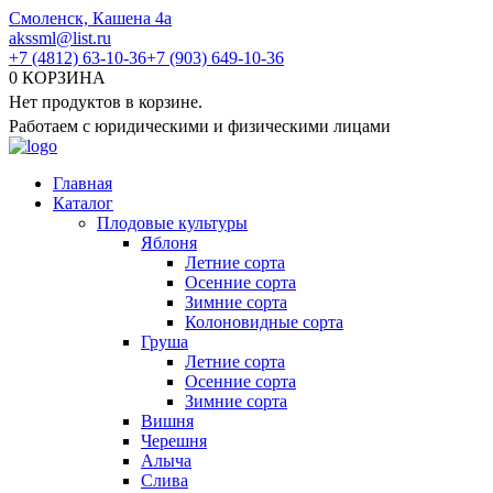
Перейти
Смоленск, Кашена 4а
к
akssml@list.ru
содержанию
+7 (4812) 63-10-36
+7 (903) 649-10-36
0
КОРЗИНА
Нет продуктов в корзине.
Работаем с юридическими и физическими лицами
Главная
Каталог
Плодовые культуры
Яблоня
Летние сорта
Осенние сорта
Зимние сорта
Колоновидные сорта
Груша
Летние сорта
Осенние сорта
Зимние сорта
Вишня
Черешня
Алыча
Слива