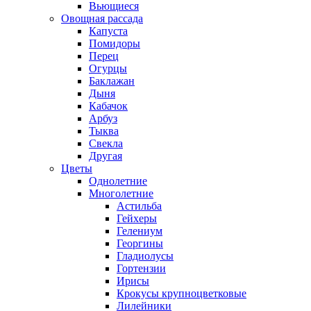
Вьющиеся
Овощная рассада
Капуста
Помидоры
Перец
Огурцы
Баклажан
Дыня
Кабачок
Арбуз
Тыква
Свекла
Другая
Цветы
Однолетние
Многолетние
Астильба
Гейхеры
Гелениум
Георгины
Гладиолусы
Гортензии
Ирисы
Крокусы крупноцветковые
Лилейники