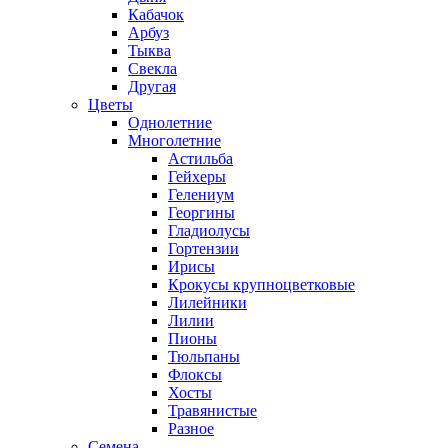
Кабачок
Арбуз
Тыква
Свекла
Другая
Цветы
Однолетние
Многолетние
Астильба
Гейхеры
Гелениум
Георгины
Гладиолусы
Гортензии
Ирисы
Крокусы крупноцветковые
Лилейники
Лилии
Пионы
Тюльпаны
Флоксы
Хосты
Травянистые
Разное
Семена