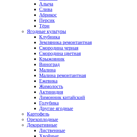
Алыча
Слива
Абрикос
Персик
Тёрн
Ягодные культуры
Клубника
Земляника ремонтантная
Смородина черная
Смородина цветная
Крыжовник
Виноград
Малина
Малина ремонтантная
Ежевика
Жимолость
Актинидия
Лимонник китайский
Голубика
Другие ягодные
Картофель
Орехоплодные
Декоративные
Лиственные
Хвойные