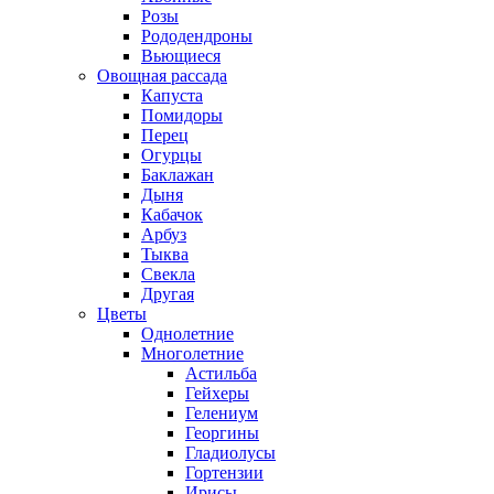
Розы
Рододендроны
Вьющиеся
Овощная рассада
Капуста
Помидоры
Перец
Огурцы
Баклажан
Дыня
Кабачок
Арбуз
Тыква
Свекла
Другая
Цветы
Однолетние
Многолетние
Астильба
Гейхеры
Гелениум
Георгины
Гладиолусы
Гортензии
Ирисы