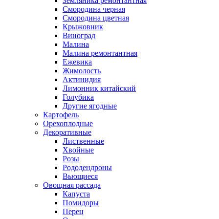
Земляника ремонтантная
Смородина черная
Смородина цветная
Крыжовник
Виноград
Малина
Малина ремонтантная
Ежевика
Жимолость
Актинидия
Лимонник китайский
Голубика
Другие ягодные
Картофель
Орехоплодные
Декоративные
Лиственные
Хвойные
Розы
Рододендроны
Вьющиеся
Овощная рассада
Капуста
Помидоры
Перец