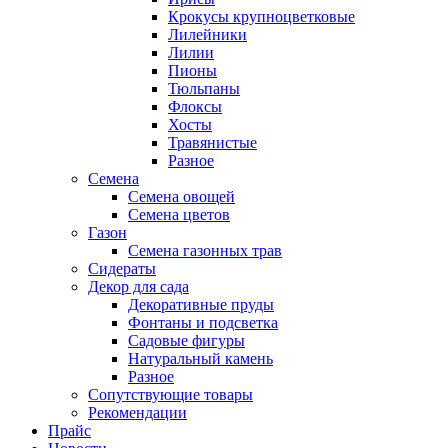
Крокусы крупноцветковые
Лилейники
Лилии
Пионы
Тюльпаны
Флоксы
Хосты
Травянистые
Разное
Семена
Семена овощей
Семена цветов
Газон
Семена газонных трав
Сидераты
Декор для сада
Декоративные пруды
Фонтаны и подсветка
Садовые фигуры
Натуральный камень
Разное
Сопутствующие товары
Рекомендации
Прайс