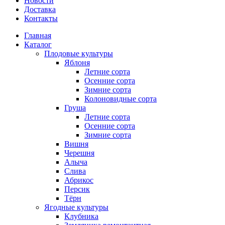
Новости
Доставка
Контакты
Главная
Каталог
Плодовые культуры
Яблоня
Летние сорта
Осенние сорта
Зимние сорта
Колоновидные сорта
Груша
Летние сорта
Осенние сорта
Зимние сорта
Вишня
Черешня
Алыча
Слива
Абрикос
Персик
Тёрн
Ягодные культуры
Клубника