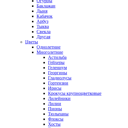
Огурцы
Баклажан
Дыня
Кабачок
Арбуз
Тыква
Свекла
Другая
Цветы
Однолетние
Многолетние
Астильба
Гейхеры
Гелениум
Георгины
Гладиолусы
Гортензии
Ирисы
Крокусы крупноцветковые
Лилейники
Лилии
Пионы
Тюльпаны
Флоксы
Хосты