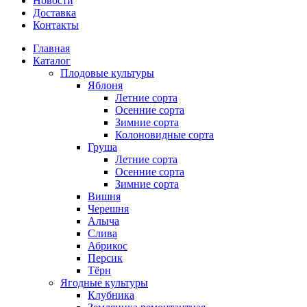
Новости
Доставка
Контакты
Главная
Каталог
Плодовые культуры
Яблоня
Летние сорта
Осенние сорта
Зимние сорта
Колоновидные сорта
Груша
Летние сорта
Осенние сорта
Зимние сорта
Вишня
Черешня
Алыча
Слива
Абрикос
Персик
Тёрн
Ягодные культуры
Клубника