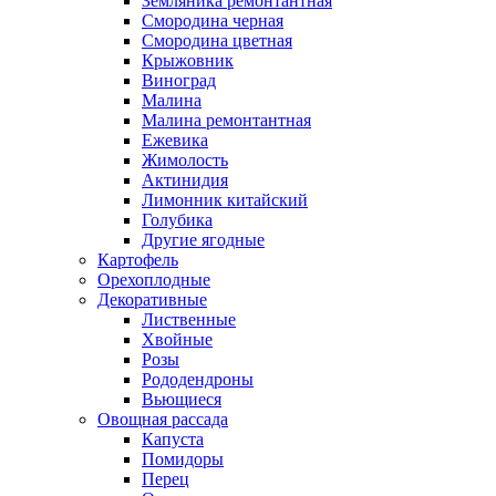
Земляника ремонтантная
Смородина черная
Смородина цветная
Крыжовник
Виноград
Малина
Малина ремонтантная
Ежевика
Жимолость
Актинидия
Лимонник китайский
Голубика
Другие ягодные
Картофель
Орехоплодные
Декоративные
Лиственные
Хвойные
Розы
Рододендроны
Вьющиеся
Овощная рассада
Капуста
Помидоры
Перец