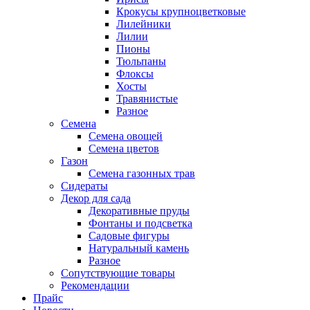
Крокусы крупноцветковые
Лилейники
Лилии
Пионы
Тюльпаны
Флоксы
Хосты
Травянистые
Разное
Семена
Семена овощей
Семена цветов
Газон
Семена газонных трав
Сидераты
Декор для сада
Декоративные пруды
Фонтаны и подсветка
Садовые фигуры
Натуральный камень
Разное
Сопутствующие товары
Рекомендации
Прайс