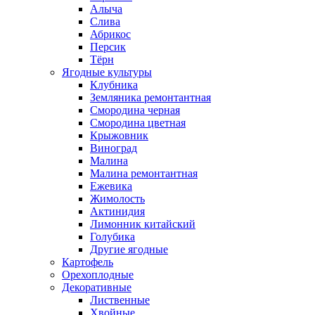
Алыча
Слива
Абрикос
Персик
Тёрн
Ягодные культуры
Клубника
Земляника ремонтантная
Смородина черная
Смородина цветная
Крыжовник
Виноград
Малина
Малина ремонтантная
Ежевика
Жимолость
Актинидия
Лимонник китайский
Голубика
Другие ягодные
Картофель
Орехоплодные
Декоративные
Лиственные
Хвойные