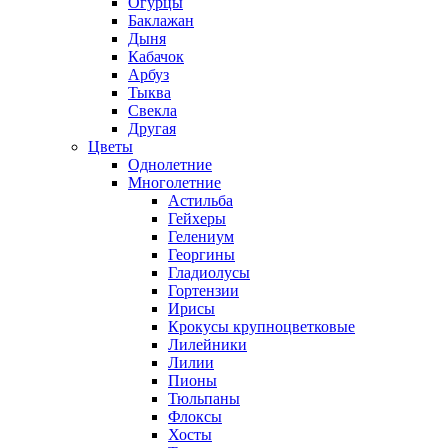
Огурцы
Баклажан
Дыня
Кабачок
Арбуз
Тыква
Свекла
Другая
Цветы
Однолетние
Многолетние
Астильба
Гейхеры
Гелениум
Георгины
Гладиолусы
Гортензии
Ирисы
Крокусы крупноцветковые
Лилейники
Лилии
Пионы
Тюльпаны
Флоксы
Хосты