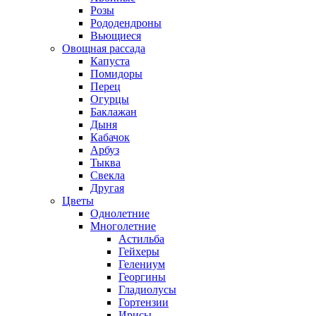
Розы
Рододендроны
Вьющиеся
Овощная рассада
Капуста
Помидоры
Перец
Огурцы
Баклажан
Дыня
Кабачок
Арбуз
Тыква
Свекла
Другая
Цветы
Однолетние
Многолетние
Астильба
Гейхеры
Гелениум
Георгины
Гладиолусы
Гортензии
Ирисы