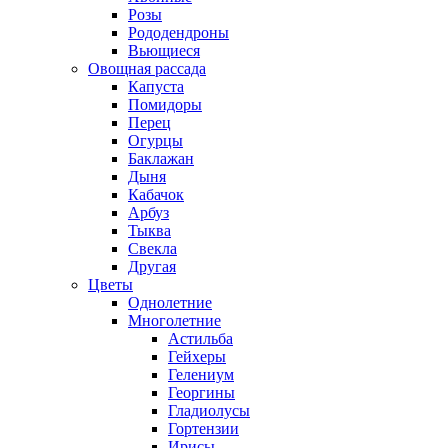
Розы
Рододендроны
Вьющиеся
Овощная рассада
Капуста
Помидоры
Перец
Огурцы
Баклажан
Дыня
Кабачок
Арбуз
Тыква
Свекла
Другая
Цветы
Однолетние
Многолетние
Астильба
Гейхеры
Гелениум
Георгины
Гладиолусы
Гортензии
Ирисы