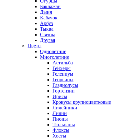
Огурцы
Баклажан
Дыня
Кабачок
Арбуз
Тыква
Свекла
Другая
Цветы
Однолетние
Многолетние
Астильба
Гейхеры
Гелениум
Георгины
Гладиолусы
Гортензии
Ирисы
Крокусы крупноцветковые
Лилейники
Лилии
Пионы
Тюльпаны
Флоксы
Хосты