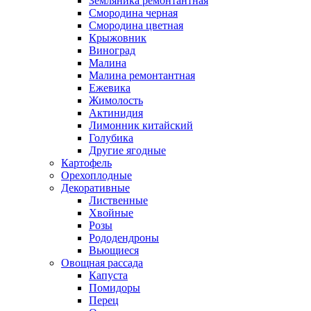
Земляника ремонтантная
Смородина черная
Смородина цветная
Крыжовник
Виноград
Малина
Малина ремонтантная
Ежевика
Жимолость
Актинидия
Лимонник китайский
Голубика
Другие ягодные
Картофель
Орехоплодные
Декоративные
Лиственные
Хвойные
Розы
Рододендроны
Вьющиеся
Овощная рассада
Капуста
Помидоры
Перец