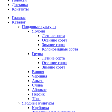
Новости
Доставка
Контакты
Главная
Каталог
Плодовые культуры
Яблоня
Летние сорта
Осенние сорта
Зимние сорта
Колоновидные сорта
Груша
Летние сорта
Осенние сорта
Зимние сорта
Вишня
Черешня
Алыча
Слива
Абрикос
Персик
Тёрн
Ягодные культуры
Клубника