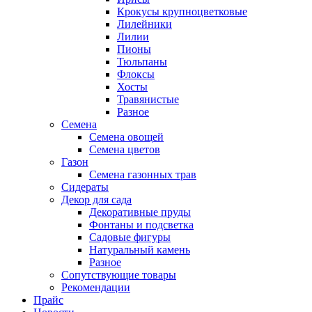
Крокусы крупноцветковые
Лилейники
Лилии
Пионы
Тюльпаны
Флоксы
Хосты
Травянистые
Разное
Семена
Семена овощей
Семена цветов
Газон
Семена газонных трав
Сидераты
Декор для сада
Декоративные пруды
Фонтаны и подсветка
Садовые фигуры
Натуральный камень
Разное
Сопутствующие товары
Рекомендации
Прайс