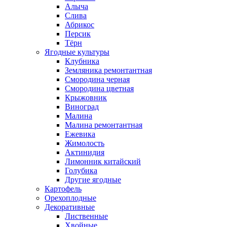
Алыча
Слива
Абрикос
Персик
Тёрн
Ягодные культуры
Клубника
Земляника ремонтантная
Смородина черная
Смородина цветная
Крыжовник
Виноград
Малина
Малина ремонтантная
Ежевика
Жимолость
Актинидия
Лимонник китайский
Голубика
Другие ягодные
Картофель
Орехоплодные
Декоративные
Лиственные
Хвойные