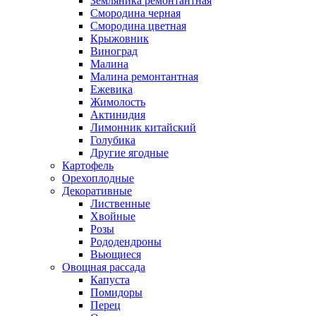
Земляника ремонтантная
Смородина черная
Смородина цветная
Крыжовник
Виноград
Малина
Малина ремонтантная
Ежевика
Жимолость
Актинидия
Лимонник китайский
Голубика
Другие ягодные
Картофель
Орехоплодные
Декоративные
Лиственные
Хвойные
Розы
Рододендроны
Вьющиеся
Овощная рассада
Капуста
Помидоры
Перец