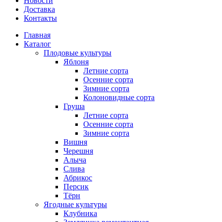
Новости
Доставка
Контакты
Главная
Каталог
Плодовые культуры
Яблоня
Летние сорта
Осенние сорта
Зимние сорта
Колоновидные сорта
Груша
Летние сорта
Осенние сорта
Зимние сорта
Вишня
Черешня
Алыча
Слива
Абрикос
Персик
Тёрн
Ягодные культуры
Клубника