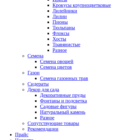
Крокусы крупноцветковые
Лилейники
Лилии
Пионы
Тюльпаны
Флоксы
Хосты
Травянистые
Разное
Семена
Семена овощей
Семена цветов
Газон
Семена газонных трав
Сидераты
Декор для сада
Декоративные пруды
Фонтаны и подсветка
Садовые фигуры
Натуральный камень
Разное
Сопутствующие товары
Рекомендации
Прайс