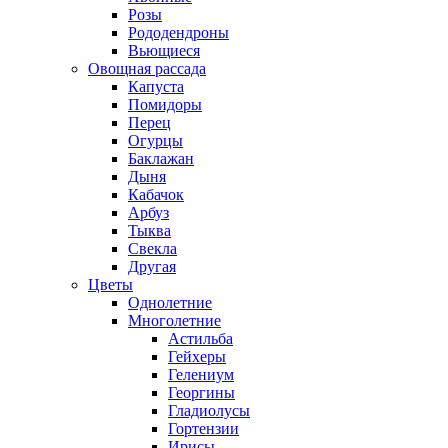
Розы
Рододендроны
Вьющиеся
Овощная рассада
Капуста
Помидоры
Перец
Огурцы
Баклажан
Дыня
Кабачок
Арбуз
Тыква
Свекла
Другая
Цветы
Однолетние
Многолетние
Астильба
Гейхеры
Гелениум
Георгины
Гладиолусы
Гортензии
Ирисы