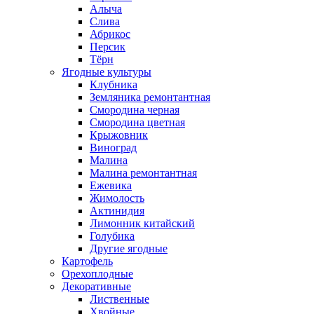
Алыча
Слива
Абрикос
Персик
Тёрн
Ягодные культуры
Клубника
Земляника ремонтантная
Смородина черная
Смородина цветная
Крыжовник
Виноград
Малина
Малина ремонтантная
Ежевика
Жимолость
Актинидия
Лимонник китайский
Голубика
Другие ягодные
Картофель
Орехоплодные
Декоративные
Лиственные
Хвойные