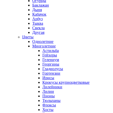
Огурцы
Баклажан
Дыня
Кабачок
Арбуз
Тыква
Свекла
Другая
Цветы
Однолетние
Многолетние
Астильба
Гейхеры
Гелениум
Георгины
Гладиолусы
Гортензии
Ирисы
Крокусы крупноцветковые
Лилейники
Лилии
Пионы
Тюльпаны
Флоксы
Хосты