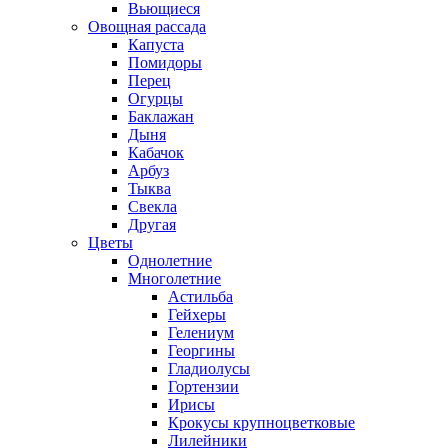
Вьющиеся
Овощная рассада
Капуста
Помидоры
Перец
Огурцы
Баклажан
Дыня
Кабачок
Арбуз
Тыква
Свекла
Другая
Цветы
Однолетние
Многолетние
Астильба
Гейхеры
Гелениум
Георгины
Гладиолусы
Гортензии
Ирисы
Крокусы крупноцветковые
Лилейники