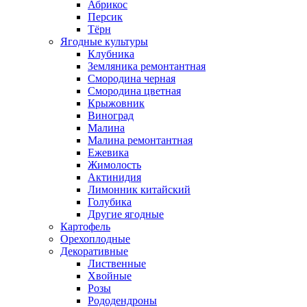
Абрикос
Персик
Тёрн
Ягодные культуры
Клубника
Земляника ремонтантная
Смородина черная
Смородина цветная
Крыжовник
Виноград
Малина
Малина ремонтантная
Ежевика
Жимолость
Актинидия
Лимонник китайский
Голубика
Другие ягодные
Картофель
Орехоплодные
Декоративные
Лиственные
Хвойные
Розы
Рододендроны