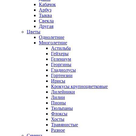
Кабачок
Арбуз
Тыква
Свекла
Другая
Цветы
Однолетние
Многолетние
Астильба
Гейхеры
Гелениум
Георгины
Гладиолусы
Гортензии
Ирисы
Крокусы крупноцветковые
Лилейники
Лилии
Пионы
Тюльпаны
Флоксы
Хосты
Травянистые
Разное
Семена