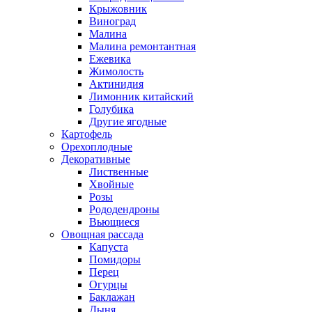
Крыжовник
Виноград
Малина
Малина ремонтантная
Ежевика
Жимолость
Актинидия
Лимонник китайский
Голубика
Другие ягодные
Картофель
Орехоплодные
Декоративные
Лиственные
Хвойные
Розы
Рододендроны
Вьющиеся
Овощная рассада
Капуста
Помидоры
Перец
Огурцы
Баклажан
Дыня