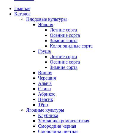
Главная
Каталог
Плодовые культуры
Яблоня
Летние сорта
Осенние сорта
Зимние сорта
Колоновидные сорта
Груша
Летние сорта
Осенние сорта
Зимние сорта
Вишня
Черешня
Алыча
Слива
Абрикос
Персик
Тёрн
Ягодные культуры
Клубника
Земляника ремонтантная
Смородина черная
Смородина цветная