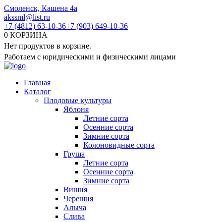
Перейти
Смоленск, Кашена 4а
к
akssml@list.ru
содержанию
+7 (4812) 63-10-36
+7 (903) 649-10-36
0
КОРЗИНА
Нет продуктов в корзине.
Работаем с юридическими и физическими лицами
Главная
Каталог
Плодовые культуры
Яблоня
Летние сорта
Осенние сорта
Зимние сорта
Колоновидные сорта
Груша
Летние сорта
Осенние сорта
Зимние сорта
Вишня
Черешня
Алыча
Слива