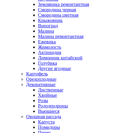
Земляника ремонтантная
Смородина черная
Смородина цветная
Крыжовник
Виноград
Малина
Малина ремонтантная
Ежевика
Жимолость
Актинидия
Лимонник китайский
Голубика
Другие ягодные
Картофель
Орехоплодные
Декоративные
Лиственные
Хвойные
Розы
Рододендроны
Вьющиеся
Овощная рассада
Капуста
Помидоры
Перец