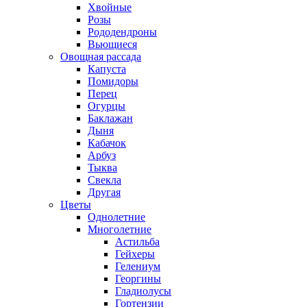
Хвойные
Розы
Рододендроны
Вьющиеся
Овощная рассада
Капуста
Помидоры
Перец
Огурцы
Баклажан
Дыня
Кабачок
Арбуз
Тыква
Свекла
Другая
Цветы
Однолетние
Многолетние
Астильба
Гейхеры
Гелениум
Георгины
Гладиолусы
Гортензии