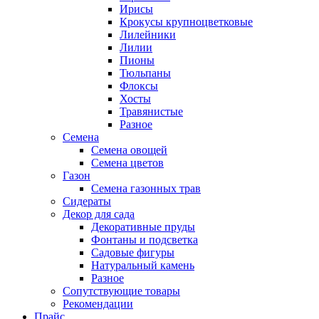
Ирисы
Крокусы крупноцветковые
Лилейники
Лилии
Пионы
Тюльпаны
Флоксы
Хосты
Травянистые
Разное
Семена
Семена овощей
Семена цветов
Газон
Семена газонных трав
Сидераты
Декор для сада
Декоративные пруды
Фонтаны и подсветка
Садовые фигуры
Натуральный камень
Разное
Сопутствующие товары
Рекомендации
Прайс