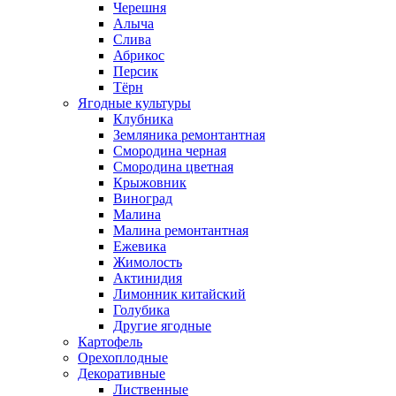
Черешня
Алыча
Слива
Абрикос
Персик
Тёрн
Ягодные культуры
Клубника
Земляника ремонтантная
Смородина черная
Смородина цветная
Крыжовник
Виноград
Малина
Малина ремонтантная
Ежевика
Жимолость
Актинидия
Лимонник китайский
Голубика
Другие ягодные
Картофель
Орехоплодные
Декоративные
Лиственные