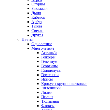
Огурцы
Баклажан
Дыня
Кабачок
Арбуз
Тыква
Свекла
Другая
Цветы
Однолетние
Многолетние
Астильба
Гейхеры
Гелениум
Георгины
Гладиолусы
Гортензии
Ирисы
Крокусы крупноцветковые
Лилейники
Лилии
Пионы
Тюльпаны
Флоксы