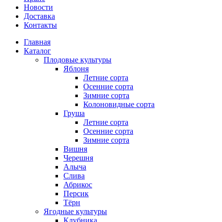
Новости
Доставка
Контакты
Главная
Каталог
Плодовые культуры
Яблоня
Летние сорта
Осенние сорта
Зимние сорта
Колоновидные сорта
Груша
Летние сорта
Осенние сорта
Зимние сорта
Вишня
Черешня
Алыча
Слива
Абрикос
Персик
Тёрн
Ягодные культуры
Клубника