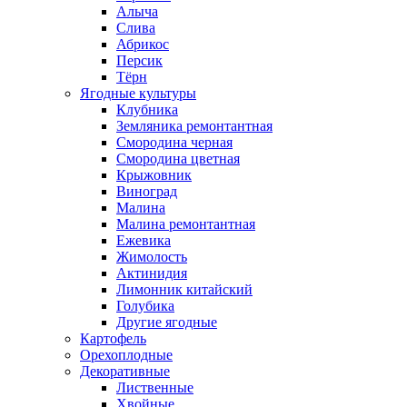
Алыча
Слива
Абрикос
Персик
Тёрн
Ягодные культуры
Клубника
Земляника ремонтантная
Смородина черная
Смородина цветная
Крыжовник
Виноград
Малина
Малина ремонтантная
Ежевика
Жимолость
Актинидия
Лимонник китайский
Голубика
Другие ягодные
Картофель
Орехоплодные
Декоративные
Лиственные
Хвойные