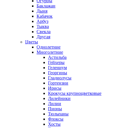
Огурцы
Баклажан
Дыня
Кабачок
Арбуз
Тыква
Свекла
Другая
Цветы
Однолетние
Многолетние
Астильба
Гейхеры
Гелениум
Георгины
Гладиолусы
Гортензии
Ирисы
Крокусы крупноцветковые
Лилейники
Лилии
Пионы
Тюльпаны
Флоксы
Хосты