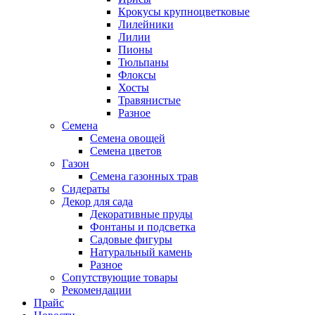
Крокусы крупноцветковые
Лилейники
Лилии
Пионы
Тюльпаны
Флоксы
Хосты
Травянистые
Разное
Семена
Семена овощей
Семена цветов
Газон
Семена газонных трав
Сидераты
Декор для сада
Декоративные пруды
Фонтаны и подсветка
Садовые фигуры
Натуральный камень
Разное
Сопутствующие товары
Рекомендации
Прайс