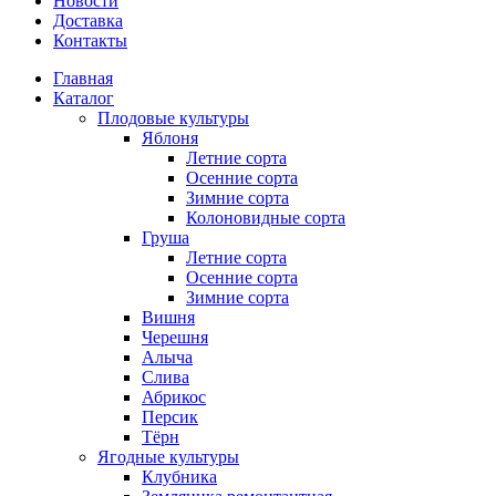
Новости
Доставка
Контакты
Главная
Каталог
Плодовые культуры
Яблоня
Летние сорта
Осенние сорта
Зимние сорта
Колоновидные сорта
Груша
Летние сорта
Осенние сорта
Зимние сорта
Вишня
Черешня
Алыча
Слива
Абрикос
Персик
Тёрн
Ягодные культуры
Клубника