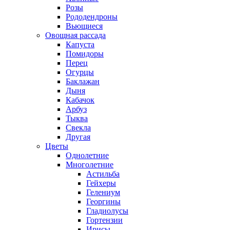
Розы
Рододендроны
Вьющиеся
Овощная рассада
Капуста
Помидоры
Перец
Огурцы
Баклажан
Дыня
Кабачок
Арбуз
Тыква
Свекла
Другая
Цветы
Однолетние
Многолетние
Астильба
Гейхеры
Гелениум
Георгины
Гладиолусы
Гортензии
Ирисы