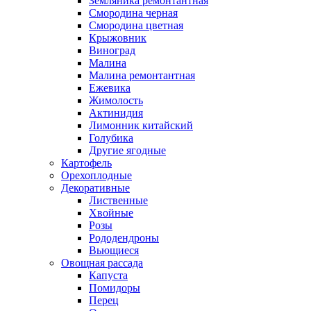
Земляника ремонтантная
Смородина черная
Смородина цветная
Крыжовник
Виноград
Малина
Малина ремонтантная
Ежевика
Жимолость
Актинидия
Лимонник китайский
Голубика
Другие ягодные
Картофель
Орехоплодные
Декоративные
Лиственные
Хвойные
Розы
Рододендроны
Вьющиеся
Овощная рассада
Капуста
Помидоры
Перец