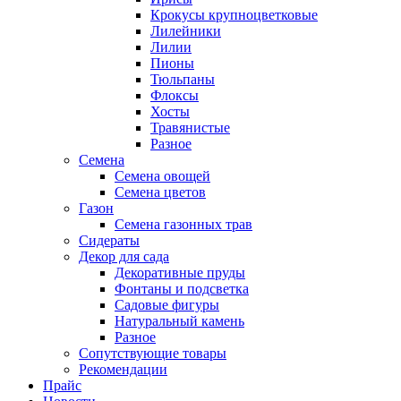
Крокусы крупноцветковые
Лилейники
Лилии
Пионы
Тюльпаны
Флоксы
Хосты
Травянистые
Разное
Семена
Семена овощей
Семена цветов
Газон
Семена газонных трав
Сидераты
Декор для сада
Декоративные пруды
Фонтаны и подсветка
Садовые фигуры
Натуральный камень
Разное
Сопутствующие товары
Рекомендации
Прайс