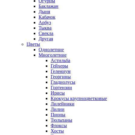
Огурцы
Баклажан
Дыня
Кабачок
Арбуз
Тыква
Свекла
Другая
Цветы
Однолетние
Многолетние
Астильба
Гейхеры
Гелениум
Георгины
Гладиолусы
Гортензии
Ирисы
Крокусы крупноцветковые
Лилейники
Лилии
Пионы
Тюльпаны
Флоксы
Хосты