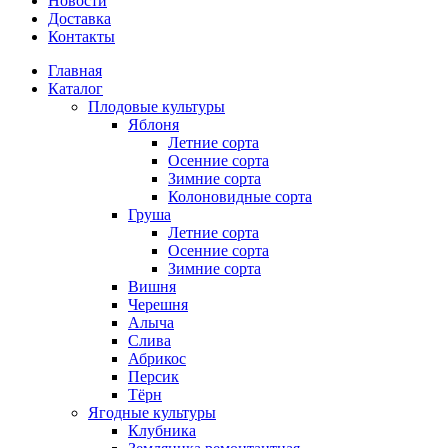
Новости
Доставка
Контакты
Главная
Каталог
Плодовые культуры
Яблоня
Летние сорта
Осенние сорта
Зимние сорта
Колоновидные сорта
Груша
Летние сорта
Осенние сорта
Зимние сорта
Вишня
Черешня
Алыча
Слива
Абрикос
Персик
Тёрн
Ягодные культуры
Клубника