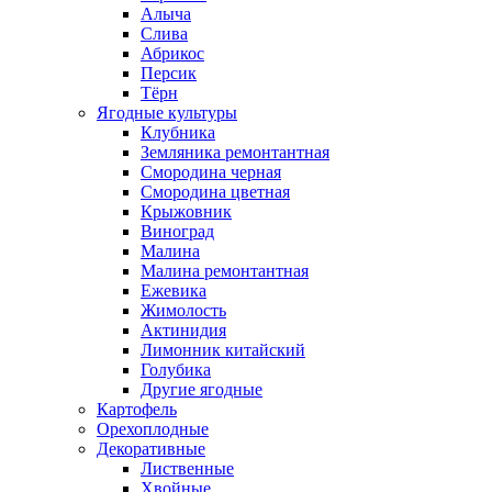
Алыча
Слива
Абрикос
Персик
Тёрн
Ягодные культуры
Клубника
Земляника ремонтантная
Смородина черная
Смородина цветная
Крыжовник
Виноград
Малина
Малина ремонтантная
Ежевика
Жимолость
Актинидия
Лимонник китайский
Голубика
Другие ягодные
Картофель
Орехоплодные
Декоративные
Лиственные
Хвойные