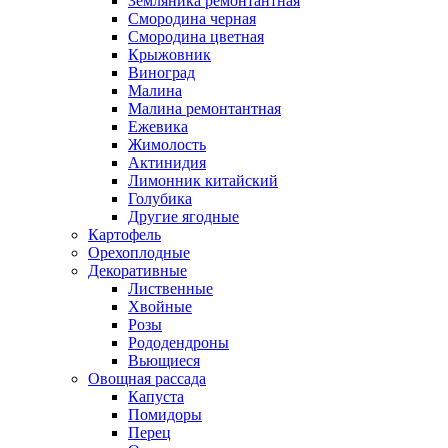
Земляника ремонтантная
Смородина черная
Смородина цветная
Крыжовник
Виноград
Малина
Малина ремонтантная
Ежевика
Жимолость
Актинидия
Лимонник китайский
Голубика
Другие ягодные
Картофель
Орехоплодные
Декоративные
Лиственные
Хвойные
Розы
Рододендроны
Вьющиеся
Овощная рассада
Капуста
Помидоры
Перец