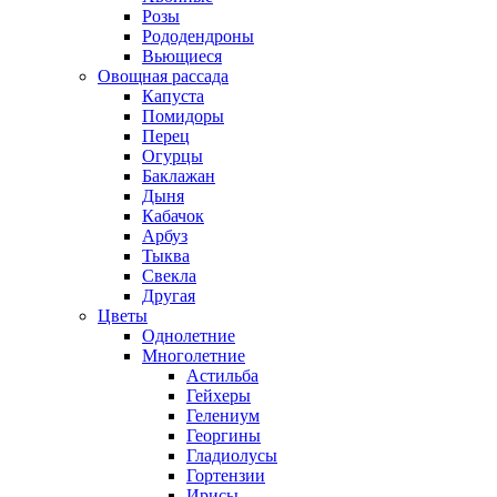
Розы
Рододендроны
Вьющиеся
Овощная рассада
Капуста
Помидоры
Перец
Огурцы
Баклажан
Дыня
Кабачок
Арбуз
Тыква
Свекла
Другая
Цветы
Однолетние
Многолетние
Астильба
Гейхеры
Гелениум
Георгины
Гладиолусы
Гортензии
Ирисы